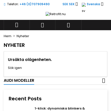


Telefon:
+46 (0)707909490
SEK SEK
Svenska
×
×
×
×
Lägg till i önskelistan
((modalTitle))
((title))
Logga in
((confirmMessage))
Du måste vara inloggad för att kunna lägga till



((label))
produkter i din önskelista.
add_circle_outli
Create new list
Hem
Nyheter
((cancelText))
((modalDeleteText))
((cancelText))
((loginText))
NYHETER
((cancelText))
((createText))
Ursäkta olägenheten.
Sök igen
AUDI MODELLER
Recent Posts
1-klick: dynamiska blinkers &