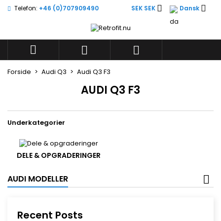


Telefon:
+46 (0)707909490
SEK SEK
Dansk
×
×
×
×
Skriv på ønskelisten
((modalTitle))
((title))
Log ind
((confirmMessage))
Du skal være logget på for at gemme produkter på



((label))
din ønskeliste.
add_circle_outli
Create new list
Forside
Audi Q3
Audi Q3 F3
((cancelText))
((modalDeleteText))
((cancelText))
((loginText))
AUDI Q3 F3
((cancelText))
((createText))
Underkategorier
DELE & OPGRADERINGER
AUDI MODELLER
Recent Posts