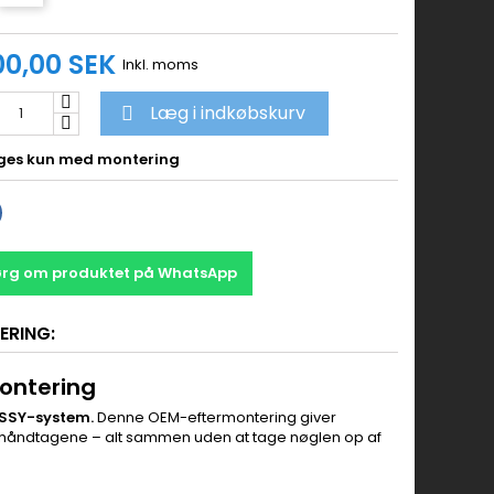
00,00 SEK
Inkl. moms
Læg i indkøbskurv

es kun med montering
rg om produktet på WhatsApp
ERING:
montering
KESSY-system.
Denne OEM-eftermontering giver
ørhåndtagene – alt sammen uden at tage nøglen op af