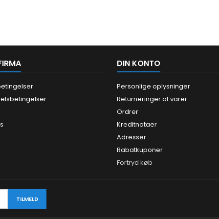
FIRMA
DIN KONTO
etingelser
Personlige oplysninger
elsbetingelser
Returneringer af varer
Ordrer
os
Kreditnotaer
Adresser
Rabatkuponer
Fortryd køb