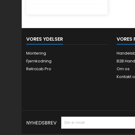
VORES YDELSER
VORES 
Montering
Handelsb
Fjernkodning
B2B Hand
RetroLab Pro
Om os
Kontakt 
NYHEDSBREV