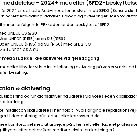
 meddelelse – 2024+ modeller (SFD2-beskyttels
lår 2024 er de fleste Audi-modeller udstyret med
SFD2 (Schutz der
rhindrer fjernkodning, dataset-upload og aktiveringer uden for aut
bil har en af følgende PR-koder, er den beskyttet af SFD2:
 Med UNECE CS & SU
 Med UNECE (R155) uden SU (R156)
 Uden UNECE (R155) og SU (R156) med SFD2-SG
 Med UNECE CS & SU
r med SFD2 kan ikke aktiveres via fjernadgang.
modeller tilbyder vi kun installation og aktivering på vores værksted i Ve
 før bestilling.
lation & aktivering
g, tilpasning og funktionsaktivering udføres via vores egen applikati
uel kodning.
ke installation skal udføres i henhold til Audis originale reparations
ger til demontering af interiør- eller karrosseridele.
ære komfortabel med at arbejde på bilen selv eller lade et professio
g tilbydes efter behov (kan medføre ekstra omkostninger).