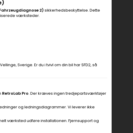
e)
 Fahrzeugdiagnose 2)
sikkerhedsbeskyttelse. Dette
oriserede værksteder.
llinge, Sverige. Er du i tvivl om din bil har SFD2, så
on
RetroLab Pro
. Der kræves ingen tredjepartsværktøjer
vejledninger og ledningsdiagrammer. Vi leverer ikke
nelt værksted udføre installationen. Fjernsupport og