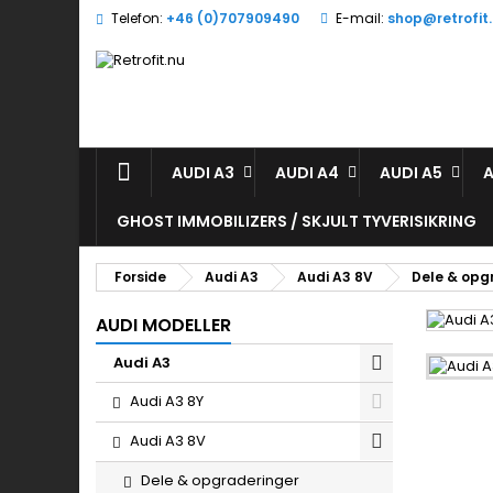
Telefon:
+46 (0)707909490
E-mail:
shop@retrofit
S
(
L
Du
((l
AUDI A3
AUDI A4
AUDI A5
A
GHOST IMMOBILIZERS / SKJULT TYVERISIKRING
Forside
Audi A3
Audi A3 8V
Dele & opg
AUDI MODELLER
Audi A3
Audi A3 8Y
Audi A3 8V
Dele & opgraderinger