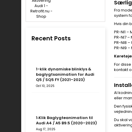
Særlig
Fra mode
system fo
Hvis din 
PR-NI1 –
Recent Posts
PR-NI7 –
PR-NI8 –
PR-NI9 –
Køretøje
For disse 
1-klik dynamiske blinklys &
kontakt os
baglygtsanimation for Audi
Q5 / SQ5 FY (2021–2023)
Instal
Oct 10, 2025
Al kodnin
eller man
Den fysis
vejlednin
1‑Klik Baglygteanimation til
Du skal v
Audi A4 / A5 B9.5 (2020–2023)
aktiverin
Aug 17, 2025