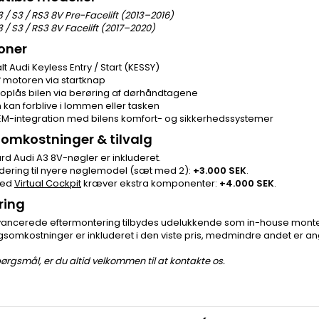
 / S3 / RS3 8V Pre-Facelift (2013–2016)
 / S3 / RS3 8V Facelift (2017–2020)
oner
lt Audi Keyless Entry / Start (KESSY)
af motoren via startknap
 oplås bilen via berøring af dørhåndtagene
 kan forblive i lommen eller tasken
EM-integration med bilens komfort- og sikkerhedssystemer
 omkostninger & tilvalg
rd Audi A3 8V-nøgler er inkluderet.
ering til nyere nøglemodel (sæt med 2):
+3.000 SEK
.
med
Virtual Cockpit
kræver ekstra komponenter:
+4.000 SEK
.
ring
ancerede eftermontering tilbydes udelukkende som in-house monteri
somkostninger er inkluderet i den viste pris, medmindre andet er ang
ørgsmål, er du altid velkommen til at kontakte os.