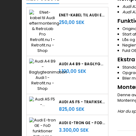
Audi A3
Audi A3
ENET-KABEL TIL AUDI EFTERMONTERING & RETROLAB PRO
Funkti
250,00 SEK
Origina
Start 
Lås og
Nøglen
Fuld O
Ekstra
AUDI A4 B9 - BAGLYGTEANIMATION
Standa
1.100,00 SEK
Opgrad
Biler 
Monte
Denne av
Montering
AUDI A5 F5 - TRAFIKSKILTEGENKENDELSE
825,00 SEK
Har du sp
AUDI E-TRON GE - FOD FUNKTIONER AKTIVERING
3.300,00 SEK