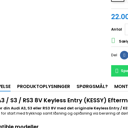
22.0
Antal

Sælg
Del
Spø
VELSE
PRODUKTOPLYSNINGER
SPØRGSMÅL?
MONT
A3 / S3 / RS3 8V Keyless Entry (KESSY) Efter
 din Audi A3, S3 eller RS3 8V med det originale Keyless Entry / 
 for start med trykknap samt låsning og oplåsning via berøring af d
tible modeller