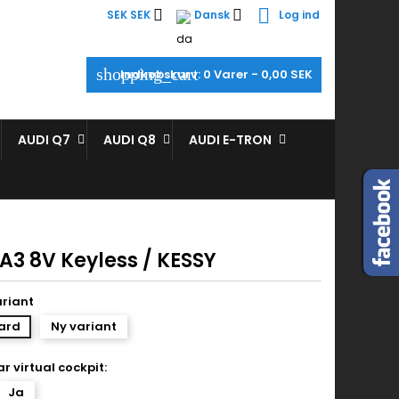



SEK SEK
Dansk
Log ind
×
×
×
shopping_cart
Indkøbskurv:
0
Varer - 0,00 SEK
_outline
ist
AUDI Q7
AUDI Q8
AUDI E-TRON
)
)
A3 8V Keyless / KESSY
ariant
ard
Ny variant
ar virtual cockpit:
Ja