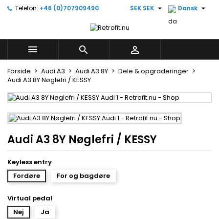


Telefon:
+46 (0)707909490
SEK SEK
Dansk
×
×
×
Skriv på ønskelisten
((title))
Log ind
Du skal være logget på for at gemme produkter på
((label))



din ønskeliste.
add_circle_outline
Create new list
Forside
Audi A3
Audi A3 8Y
Dele & opgraderinger
Audi A3 8Y Nøglefri / KESSY
((cancelText))
((loginText))
((cancelText))
((createText))
Audi A3 8Y Nøglefri / KESSY
Keyless entry
Fordøre
For og bagdøre
Virtual pedal
Nej
Ja