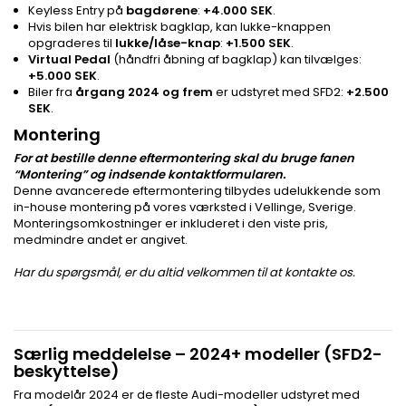
Keyless Entry på
bagdørene
:
+4.000 SEK
.
Hvis bilen har elektrisk bagklap, kan lukke-knappen
opgraderes til
lukke/låse-knap
:
+1.500 SEK
.
Virtual Pedal
(håndfri åbning af bagklap) kan tilvælges:
+5.000 SEK
.
Biler fra
årgang 2024 og frem
er udstyret med SFD2:
+2.500
SEK
.
Montering
For at bestille denne eftermontering skal du bruge fanen
“Montering” og indsende kontaktformularen.
Denne avancerede eftermontering tilbydes udelukkende som
in-house montering på vores værksted i Vellinge, Sverige.
Monteringsomkostninger er inkluderet i den viste pris,
medmindre andet er angivet.
Har du spørgsmål, er du altid velkommen til at kontakte os.
Særlig meddelelse – 2024+ modeller (SFD2-
beskyttelse)
Fra modelår 2024 er de fleste Audi-modeller udstyret med