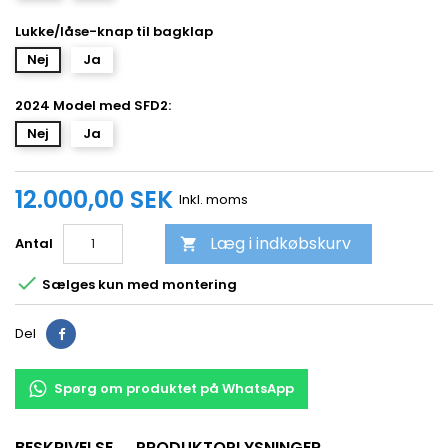
Lukke/låse-knap til bagklap
Nej
Ja
2024 Model med SFD2:
Nej
Ja
12.000,00 SEK
Inkl. moms
Læg i indkøbskurv
Antal


Sælges kun med montering
Del
Spørg om produktet på WhatsApp
BESKRIVELSE
PRODUKTOPLYSNINGER