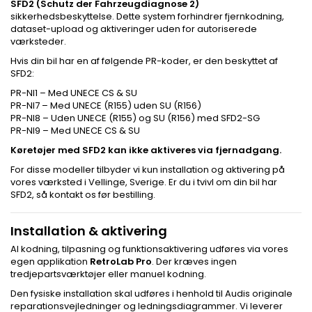
SFD2 (Schutz der Fahrzeugdiagnose 2)
sikkerhedsbeskyttelse. Dette system forhindrer fjernkodning,
dataset-upload og aktiveringer uden for autoriserede
værksteder.
Hvis din bil har en af følgende PR-koder, er den beskyttet af
SFD2:
PR-NI1 – Med UNECE CS & SU
PR-NI7 – Med UNECE (R155) uden SU (R156)
PR-NI8 – Uden UNECE (R155) og SU (R156) med SFD2-SG
PR-NI9 – Med UNECE CS & SU
Køretøjer med SFD2 kan ikke aktiveres via fjernadgang.
For disse modeller tilbyder vi kun installation og aktivering på
vores værksted i Vellinge, Sverige. Er du i tvivl om din bil har
SFD2, så kontakt os før bestilling.
Installation & aktivering
Al kodning, tilpasning og funktionsaktivering udføres via vores
egen applikation
RetroLab Pro
. Der kræves ingen
tredjepartsværktøjer eller manuel kodning.
Den fysiske installation skal udføres i henhold til Audis originale
reparationsvejledninger og ledningsdiagrammer. Vi leverer