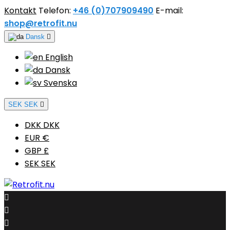
Kontakt
Telefon:
+46 (0)707909490
E-mail:
shop@retrofit.nu
Dansk

English
Dansk
Svenska
SEK SEK

DKK DKK
EUR €
GBP £
SEK SEK


