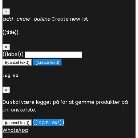
×
add_circle_outline
Create new list
((title))
×
((label))
((cancelText))
((createText))
Log ind
×
Du skal være logget på for at gemme produkter på
din ønskeliste.
((loginText))
((cancelText))
WhatsApp