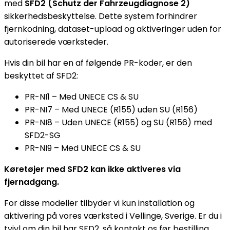
med
SFD2 (Schutz der Fahrzeugdiagnose 2)
sikkerhedsbeskyttelse. Dette system forhindrer
fjernkodning, dataset-upload og aktiveringer uden for
autoriserede værksteder.
Hvis din bil har en af følgende PR-koder, er den
beskyttet af SFD2:
PR-NI1 – Med UNECE CS & SU
PR-NI7 – Med UNECE (R155) uden SU (R156)
PR-NI8 – Uden UNECE (R155) og SU (R156) med
SFD2-SG
PR-NI9 – Med UNECE CS & SU
Køretøjer med SFD2 kan ikke aktiveres via
fjernadgang.
For disse modeller tilbyder vi kun installation og
aktivering på vores værksted i Vellinge, Sverige. Er du i
tvivl om din bil har SFD2, så kontakt os før bestilling.