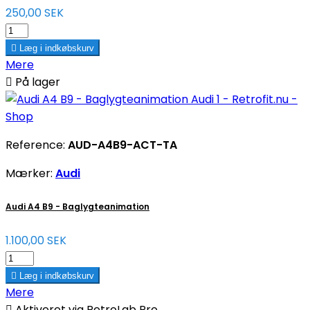
250,00 SEK

Læg i indkøbskurv
Mere

På lager
Reference:
AUD-A4B9-ACT-TA
Mærker:
Audi
Audi A4 B9 - Baglygteanimation
1.100,00 SEK

Læg i indkøbskurv
Mere

Aktiveret via RetroLab Pro