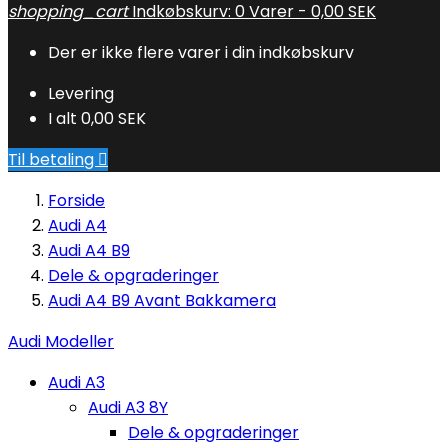
shopping_cart
Indkøbskurv:
0
Varer - 0,00 SEK
Der er ikke flere varer i din indkøbskurv
Levering
I alt
0,00 SEK
Til betaling

Forside
Audi A4
Audi A4 B9
Dele & opgraderinger
Audi A4 B9 Avant Bakkamera
Audi Modeller
Audi A3
Audi A3 8Y
Dele & opgraderinger