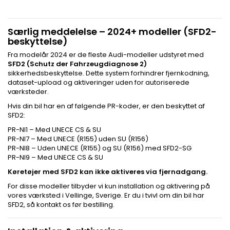
Særlig meddelelse – 2024+ modeller (SFD2-
beskyttelse)
Fra modelår 2024 er de fleste Audi-modeller udstyret med
SFD2 (Schutz der Fahrzeugdiagnose 2)
sikkerhedsbeskyttelse. Dette system forhindrer fjernkodning,
dataset-upload og aktiveringer uden for autoriserede
værksteder.
Hvis din bil har en af følgende PR-koder, er den beskyttet af
SFD2:
PR-NI1 – Med UNECE CS & SU
PR-NI7 – Med UNECE (R155) uden SU (R156)
PR-NI8 – Uden UNECE (R155) og SU (R156) med SFD2-SG
PR-NI9 – Med UNECE CS & SU
Køretøjer med SFD2 kan ikke aktiveres via fjernadgang.
For disse modeller tilbyder vi kun installation og aktivering på
vores værksted i Vellinge, Sverige. Er du i tvivl om din bil har
SFD2, så kontakt os før bestilling.