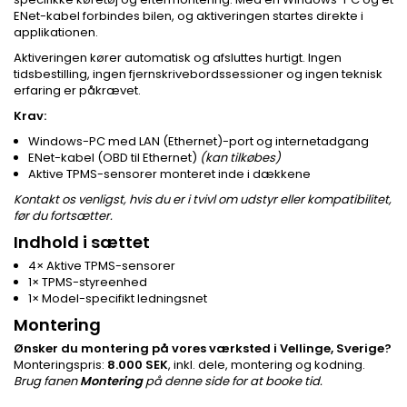
ENet-kabel forbindes bilen, og aktiveringen startes direkte i
applikationen.
Aktiveringen kører automatisk og afsluttes hurtigt. Ingen
tidsbestilling, ingen fjernskrivebordssessioner og ingen teknisk
erfaring er påkrævet.
Krav:
Windows-PC med LAN (Ethernet)-port og internetadgang
ENet-kabel (OBD til Ethernet)
(kan tilkøbes)
Aktive TPMS-sensorer monteret inde i dækkene
Kontakt os venligst, hvis du er i tvivl om udstyr eller kompatibilitet,
før du fortsætter.
Indhold i sættet
4× Aktive TPMS-sensorer
1× TPMS-styreenhed
1× Model-specifikt ledningsnet
Montering
Ønsker du montering på vores værksted i Vellinge, Sverige?
Monteringspris:
8.000 SEK
, inkl. dele, montering og kodning.
Brug fanen
Montering
på denne side for at booke tid.