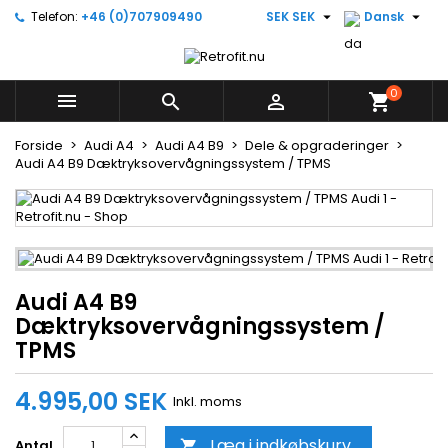


Telefon:
+46 (0)707909490
SEK SEK
Dansk
×
×
×
Skriv på ønskelisten
((title))
Log ind
Du skal være logget på for at gemme produkter på
0
((label))



shopping_cart
din ønskeliste.
add_circle_outline
Create new list
Forside
Audi A4
Audi A4 B9
Dele & opgraderinger
Audi A4 B9 Dæktryksovervågningssystem / TPMS
((cancelText))
((loginText))
((cancelText))
((createText))
Audi A4 B9
Dæktryksovervågningssystem /
TPMS
4.995,00 SEK
Inkl. moms
Læg i indkøbskurv
Antal
