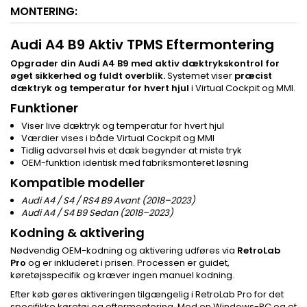
MONTERING:
Audi A4 B9 Aktiv TPMS Eftermontering
Opgrader din Audi A4 B9 med aktiv dæktrykskontrol for
øget sikkerhed og fuldt overblik.
Systemet viser
præcist
dæktryk og temperatur for hvert hjul
i Virtual Cockpit og MMI.
Funktioner
Viser live dæktryk og temperatur for hvert hjul
Værdier vises i både Virtual Cockpit og MMI
Tidlig advarsel hvis et dæk begynder at miste tryk
OEM-funktion identisk med fabriksmonteret løsning
Kompatible modeller
Audi A4 / S4 / RS4 B9 Avant (2018–2023)
Audi A4 / S4 B9 Sedan (2018–2023)
Kodning & aktivering
Nødvendig OEM-kodning og aktivering udføres via
RetroLab
Pro
og er inkluderet i prisen. Processen er guidet,
køretøjsspecifik og kræver ingen manuel kodning.
Efter køb gøres aktiveringen tilgængelig i RetroLab Pro for det
specifikke køretøj og eftermontering. Med en Windows-PC og et