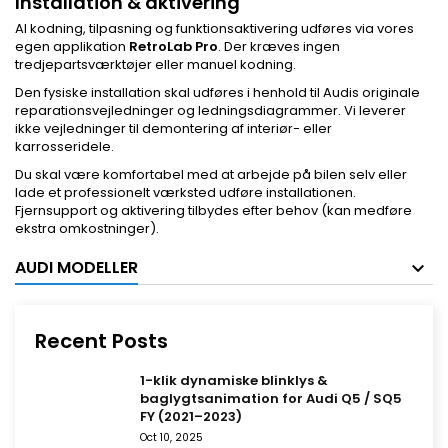
Installation & aktivering
Al kodning, tilpasning og funktionsaktivering udføres via vores
egen applikation
RetroLab Pro
. Der kræves ingen
tredjepartsværktøjer eller manuel kodning.
Den fysiske installation skal udføres i henhold til Audis originale
reparationsvejledninger og ledningsdiagrammer. Vi leverer
ikke vejledninger til demontering af interiør- eller
karrosseridele.
Du skal være komfortabel med at arbejde på bilen selv eller
lade et professionelt værksted udføre installationen.
Fjernsupport og aktivering tilbydes efter behov (kan medføre
ekstra omkostninger).
AUDI MODELLER
Recent Posts
1-klik dynamiske blinklys &
baglygtsanimation for Audi Q5 / SQ5
FY (2021–2023)
Oct 10, 2025