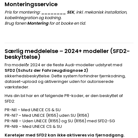
Monteringsservice
Pris for montering:
________ SEK
, inkl. mekanisk installation,
kabelintegration og kodning.
Brug fanen
Montering
for at booke en tid.
Særlig meddelelse – 2024+ modeller (SFD2-
beskyttelse)
Fra modelår 2024 er de fleste Audi-modeller udstyret med
SFD2 (Schutz der Fahrzeugdiagnose 2)
sikkerhedsbeskyttelse. Dette system forhindrer fjernkodning,
dataset-upload og aktiveringer uden for autoriserede
værksteder.
Hvis din bil har en af følgende PR-koder, er den beskyttet af
SFD2:
PR-NI1 – Med UNECE CS & SU
PR-NI7 – Med UNECE (R155) uden SU (R156)
PR-NI8 – Uden UNECE (R155) og SU (R156) med SFD2-SG
PR-NI9 – Med UNECE CS & SU
Køretøjer med SFD2 kan ikke aktiveres via fjernadgang.