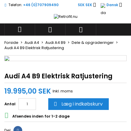


Telefon:
+46 (0)707909490
SEK SEK
Dansk
×
×
×
Skriv på ønskelisten
((title))
Log ind
Du skal være logget på for at gemme produkter på



((label))
din ønskeliste.
add_circle_outli
Create new list
Forside
Audi A4
Audi A4 B9
Dele & opgraderinger
Audi A4 B9 Elektrisk Ratjustering
((cancelText))
((loginText))
((cancelText))
((createText))
Audi A4 B9 Elektrisk Ratjustering
19.995,00 SEK
Inkl. moms
Læg i indkøbskurv
Antal


Afsendes inden for 1-2 dage
Del