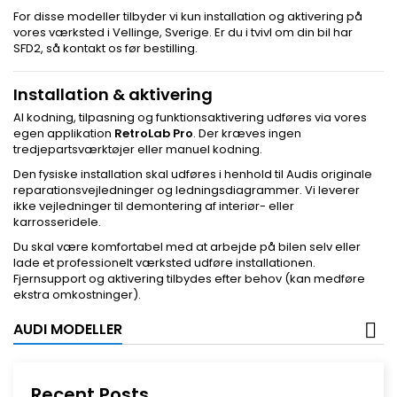
For disse modeller tilbyder vi kun installation og aktivering på
vores værksted i Vellinge, Sverige. Er du i tvivl om din bil har
SFD2, så kontakt os før bestilling.
Installation & aktivering
Al kodning, tilpasning og funktionsaktivering udføres via vores
egen applikation
RetroLab Pro
. Der kræves ingen
tredjepartsværktøjer eller manuel kodning.
Den fysiske installation skal udføres i henhold til Audis originale
reparationsvejledninger og ledningsdiagrammer. Vi leverer
ikke vejledninger til demontering af interiør- eller
karrosseridele.
Du skal være komfortabel med at arbejde på bilen selv eller
lade et professionelt værksted udføre installationen.
Fjernsupport og aktivering tilbydes efter behov (kan medføre
ekstra omkostninger).
AUDI MODELLER
Recent Posts