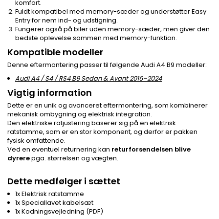
komfort.
Fuldt kompatibel med memory-sæder og understøtter Easy
Entry for nem ind- og udstigning.
Fungerer også på biler uden memory-sæder, men giver den
bedste oplevelse sammen med memory-funktion.
Kompatible modeller
Denne eftermontering passer til følgende Audi A4 B9 modeller:
Audi A4 / S4 / RS4 B9 Sedan & Avant 2016–2024
Vigtig information
Dette er en unik og avanceret eftermontering, som kombinerer
mekanisk ombygning og elektrisk integration.
Den elektriske ratjustering baserer sig på en elektrisk
ratstamme, som er en stor komponent, og derfor er pakken
fysisk omfattende.
Ved en eventuel returnering kan
returforsendelsen blive
dyrere
pga. størrelsen og vægten.
Dette medfølger i sættet
1x Elektrisk ratstamme
1x Speciallavet kabelsæt
1x Kodningsvejledning (PDF)