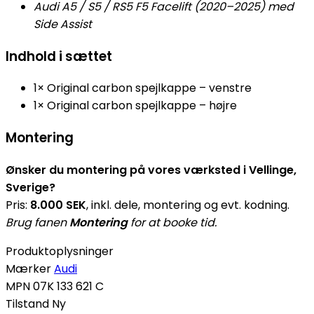
Audi A5 / S5 / RS5 F5 Facelift (2020–2025) med
Side Assist
Indhold i sættet
1× Original carbon spejlkappe – venstre
1× Original carbon spejlkappe – højre
Montering
Ønsker du montering på vores værksted i Vellinge,
Sverige?
Pris:
8.000 SEK
, inkl. dele, montering og evt. kodning.
Brug fanen
Montering
for at booke tid.
Produktoplysninger
Mærker
Audi
MPN
07K 133 621 C
Tilstand
Ny