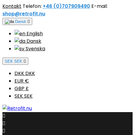
Kontakt
Telefon:
+46 (0)707909490
E-mail:
shop@retrofit.nu
Dansk

English
Dansk
Svenska
SEK SEK

DKK DKK
EUR €
GBP £
SEK SEK


