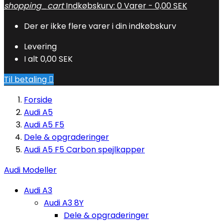
shopping_cart
Indkøbskurv:
0
Varer - 0,00 SEK
Der er ikke flere varer i din indkøbskurv
Levering
I alt
0,00 SEK
Til betaling

Forside
Audi A5
Audi A5 F5
Dele & opgraderinger
Audi A5 F5 Carbon spejlkapper
Audi Modeller
Audi A3
Audi A3 8Y
Dele & opgraderinger