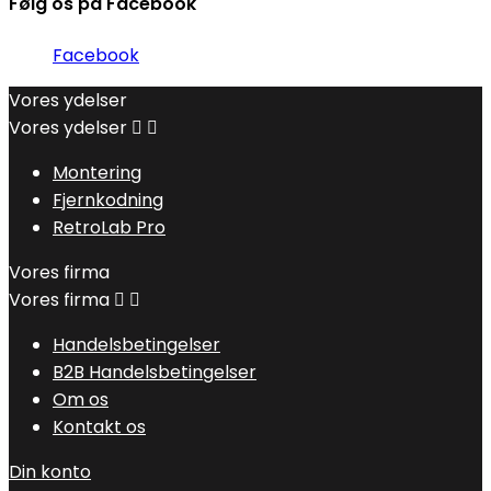
Følg os på Facebook
Facebook
Vores ydelser
Vores ydelser


Montering
Fjernkodning
RetroLab Pro
Vores firma
Vores firma


Handelsbetingelser
B2B Handelsbetingelser
Om os
Kontakt os
Din konto