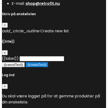
E-mail:
shop@retrofit.nu
Skriv på ønskelisten
×
add_circle_outline
Create new list
((title))
×
((label))
((cancelText))
((createText))
Log ind
×
Du skal være logget på for at gemme produkter på
din ønskeliste.