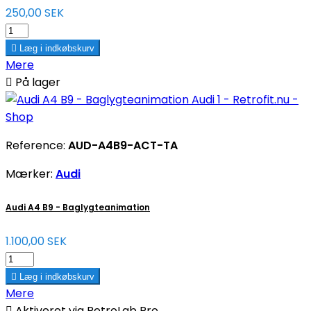
250,00 SEK

Læg i indkøbskurv
Mere

På lager
Reference:
AUD-A4B9-ACT-TA
Mærker:
Audi
Audi A4 B9 - Baglygteanimation
1.100,00 SEK

Læg i indkøbskurv
Mere

Aktiveret via RetroLab Pro