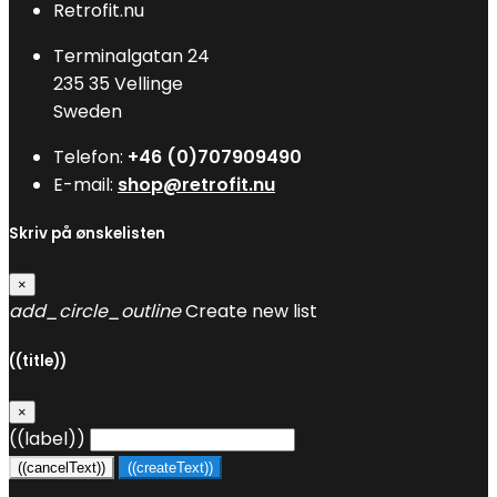
Retrofit.nu
Terminalgatan 24
235 35 Vellinge
Sweden
Telefon:
+46 (0)707909490
E-mail:
shop@retrofit.nu
Skriv på ønskelisten
×
add_circle_outline
Create new list
((title))
×
((label))
((cancelText))
((createText))