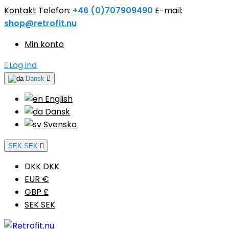
Kontakt
Telefon:
+46 (0)707909490
E-mail:
shop@retrofit.nu
Min konto

Log ind
Dansk

English
Dansk
Svenska
SEK SEK

DKK DKK
EUR €
GBP £
SEK SEK