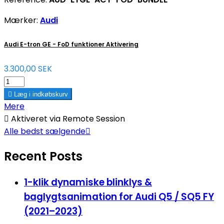
Mærker:
Audi
Audi E-tron GE - FoD funktioner Aktivering
3.300,00 SEK

Læg i indkøbskurv
Mere

Aktiveret via Remote Session
Alle bedst sælgende

Recent Posts
1-klik dynamiske blinklys &
baglygtsanimation for Audi Q5 / SQ5 FY
(2021–2023)