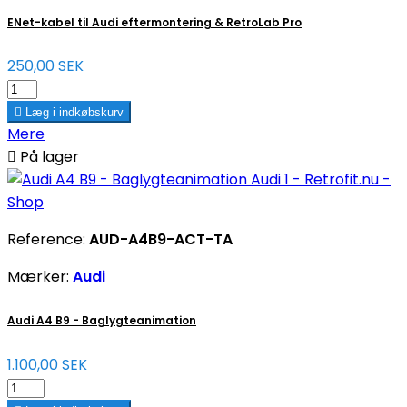
ENet-kabel til Audi eftermontering & RetroLab Pro
250,00 SEK

Læg i indkøbskurv
Mere

På lager
Reference:
AUD-A4B9-ACT-TA
Mærker:
Audi
Audi A4 B9 - Baglygteanimation
1.100,00 SEK