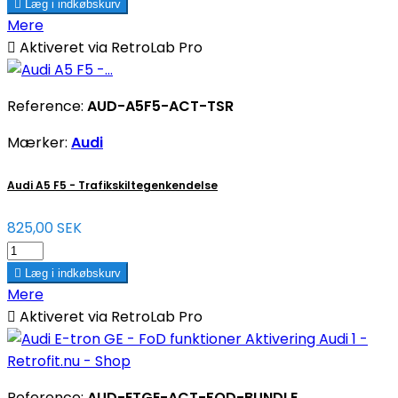

Læg i indkøbskurv
Mere

Aktiveret via RetroLab Pro
Reference:
AUD-A5F5-ACT-TSR
Mærker:
Audi
Audi A5 F5 - Trafikskiltegenkendelse
825,00 SEK

Læg i indkøbskurv
Mere

Aktiveret via RetroLab Pro
Reference:
AUD-ETGE-ACT-FOD-BUNDLE