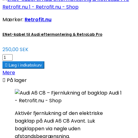
Mærker:
Retrofit.nu
ENet-kabel til Audi eftermontering & RetroLab Pro
250,00 SEK

Læg i indkøbskurv
Mere

På lager
Aktivér fjernlukning af den elektriske
bagklap på Audi A6 C8 Avant. Luk
bagklappen via nøgle uden
afstandsbegrænsning.