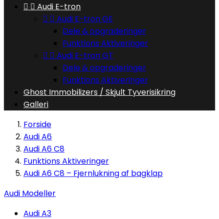


Audi E-tron


Audi E-tron GE
Dele & opgraderinger
Funktions Aktiveringer


Audi E-tron GT
Dele & opgraderinger
Funktions Aktiveringer
Ghost Immobilizers / Skjult Tyverisikring
Galleri
Forside
Audi A6
Audi A6 C8
Funktions Aktiveringer
Audi A6 C8 – Fjernlukning af bagklap
Audi Modeller
Audi A3