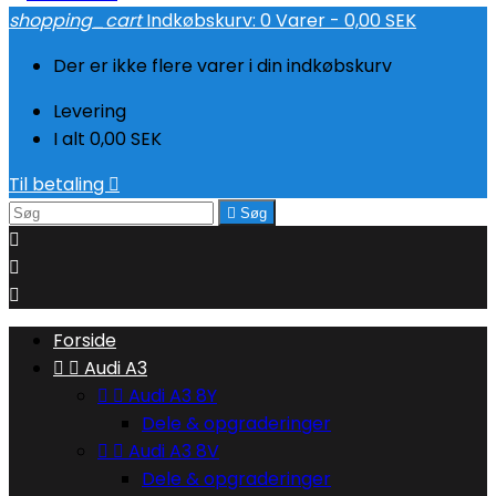
shopping_cart
Indkøbskurv:
0
Varer - 0,00 SEK
Der er ikke flere varer i din indkøbskurv
Levering
I alt
0,00 SEK
Til betaling


Søg



Forside


Audi A3


Audi A3 8Y
Dele & opgraderinger


Audi A3 8V
Dele & opgraderinger