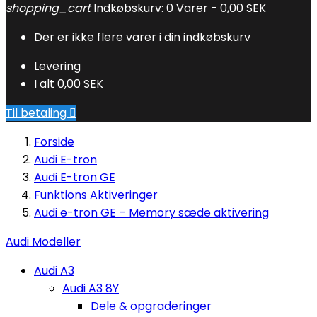
shopping_cart
Indkøbskurv:
0
Varer - 0,00 SEK
Der er ikke flere varer i din indkøbskurv
Levering
I alt
0,00 SEK
Til betaling

Forside
Audi E-tron
Audi E-tron GE
Funktions Aktiveringer
Audi e-tron GE – Memory sæde aktivering
Audi Modeller
Audi A3
Audi A3 8Y
Dele & opgraderinger