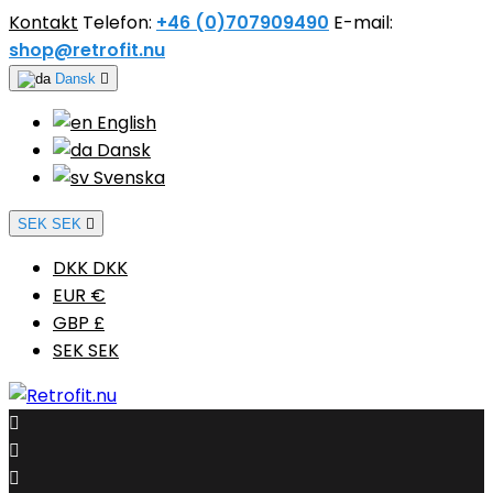
Kontakt
Telefon:
+46 (0)707909490
E-mail:
shop@retrofit.nu
Dansk

English
Dansk
Svenska
SEK SEK

DKK DKK
EUR €
GBP £
SEK SEK


