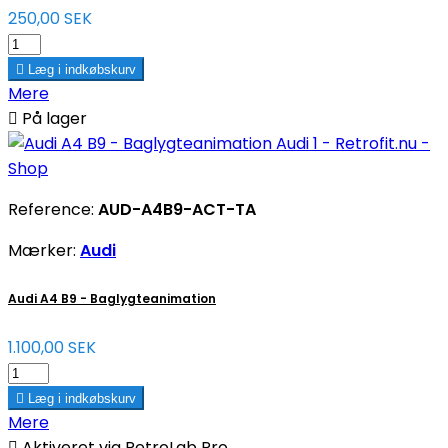
250,00 SEK

Læg i indkøbskurv
Mere

På lager
Reference:
AUD-A4B9-ACT-TA
Mærker:
Audi
Audi A4 B9 - Baglygteanimation
1.100,00 SEK

Læg i indkøbskurv
Mere

Aktiveret via RetroLab Pro