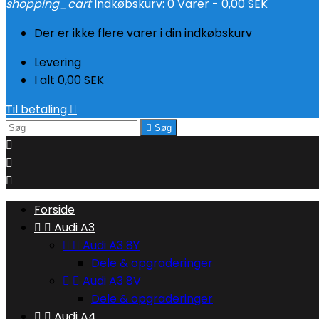
shopping_cart
Indkøbskurv:
0
Varer - 0,00 SEK
Der er ikke flere varer i din indkøbskurv
Levering
I alt
0,00 SEK
Til betaling


Søg



Forside


Audi A3


Audi A3 8Y
Dele & opgraderinger


Audi A3 8V
Dele & opgraderinger


Audi A4