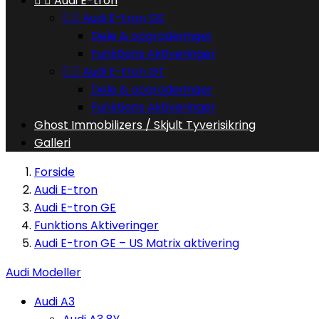


Audi E-tron


Audi E-tron GE
Dele & opgraderinger
Funktions Aktiveringer


Audi E-tron GT
Dele & opgraderinger
Funktions Aktiveringer
Ghost Immobilizers / Skjult Tyverisikring
Galleri
Forside
Audi E-tron
Audi E-tron GE
Funktions Aktiveringer
Audi E-tron GE – US Matrix aktivering
Audi Modeller
Audi A3