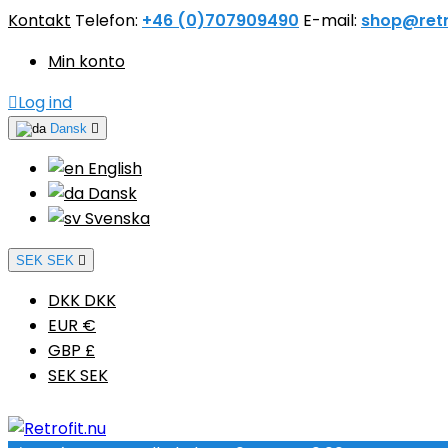
Kontakt
Telefon:
+46 (0)707909490
E-mail:
shop@retr
Min konto

Log ind
Dansk

English
Dansk
Svenska
SEK SEK

DKK DKK
EUR €
GBP £
SEK SEK