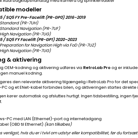
al Audi bagklapshåndtag med kamera og sprinklervasker
tible modeller
5 / SQ5 FY
Pre-Facelift (PR-GP0) 2016–2019
 Standard (PR-7UH)
Standard Navigation (PR-7UF)
High Navigation (PR-7UG)
5 / SQ5 FY
Facelift (PR-GP1) 2020–2023
Preparation for Navigation High via FoD (PR-7UZ)
High Navigation (PR-7UG)
g & aktivering
g OEM-kodning og aktivering udføres via
RetroLab Pro
og er inkluder
ngen manuel kodning.
 gøres den relevante aktivering tilgængelig i RetroLab Pro for det spe
C og et ENet-kabel forbindes bilen, og aktiveringen startes direkte i
gen kører automatisk og afsluttes hurtigt. Ingen tidsbestilling, ingen f
.
s-PC med LAN (Ethernet)-port og internetadgang
abel (OBD til Ethernet)
(kan tilkøbes)
 venligst, hvis du er i tvivl om udstyr eller kompatibilitet, før du fortsæt