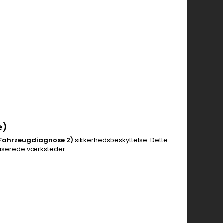
e)
 Fahrzeugdiagnose 2)
sikkerhedsbeskyttelse. Dette
oriserede værksteder.