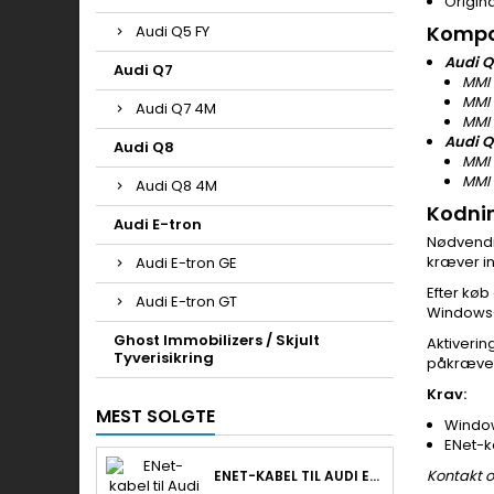
Origin
Kompa
Audi Q5 FY
Audi Q
Audi Q7
MMI
MMI 
Audi Q7 4M
MMI 
Audi Q
Audi Q8
MMI 
MMI 
Audi Q8 4M
Kodnin
Audi E-tron
Nødvendi
kræver i
Audi E-tron GE
Efter køb
Audi E-tron GT
Windows-P
Ghost Immobilizers / Skjult
Aktiverin
Tyverisikring
påkrævet
Krav:
MEST SOLGTE
Window
ENet-k
Kontakt os
ENET-KABEL TIL AUDI EFTERMONTERING & RETROLAB PRO