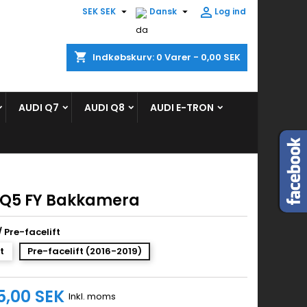



SEK SEK
Dansk
Log ind
×
×
×
shopping_cart
Indkøbskurv:
0
Varer - 0,00 SEK
ist
AUDI Q7
AUDI Q8
AUDI E-TRON
)
)
 Q5 FY Bakkamera
/ Pre-facelift
t
Pre-facelift (2016-2019)
5,00 SEK
Inkl. moms