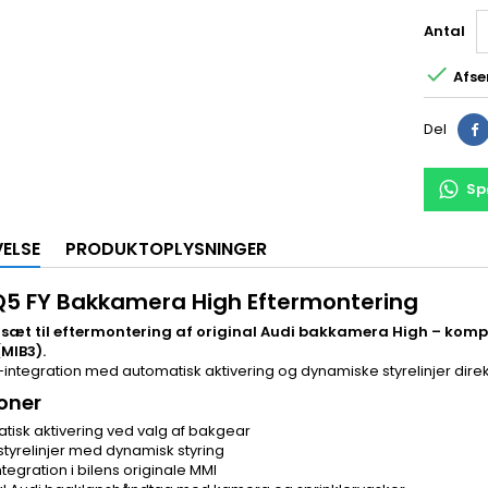
Antal

Afse
Del
Sp
VELSE
PRODUKTOPLYSNINGER
Q5 FY Bakkamera High Eftermontering
sæt til eftermontering af original Audi bakkamera High – kompa
(MIB3).
integration med automatisk aktivering og dynamiske styrelinjer dire
oner
tisk aktivering ved valg af bakgear
 styrelinjer med dynamisk styring
egration i bilens originale MMI