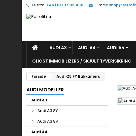
Telefon:
+46 (0)707909490
E-mail:
shop@retrofi
S
(
L
Du
((l
AUDI A3
AUDI A4
AUDI A5
GHOST IMMOBILIZERS / SKJULT TYVERISIKRING
Forside
Audi Q5 FY Bakkamera
AUDI MODELLER
Audi A3
Audi A3 8Y
Audi A3 8V
Audi A4