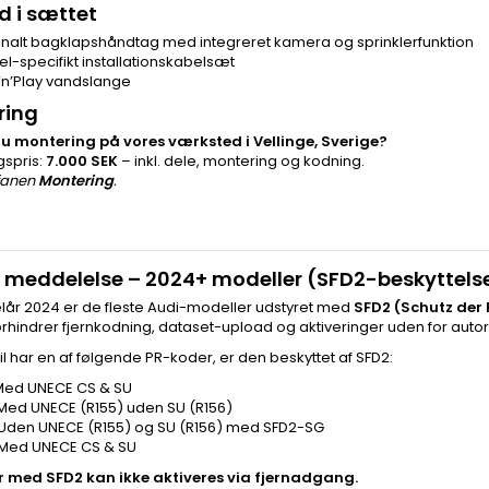
d i sættet
ginalt bagklapshåndtag med integreret kamera og sprinklerfunktion
el-specifikt installationskabelsæt
g’n’Play vandslange
ring
u montering på vores værksted i Vellinge, Sverige?
gspris:
7.000 SEK
– inkl. dele, montering og kodning.
 fanen
Montering
.
 meddelelse – 2024+ modeller (SFD2-beskyttels
lår 2024 er de fleste Audi-modeller udstyret med
SFD2 (Schutz der
rhindrer fjernkodning, dataset-upload og aktiveringer uden for aut
bil har en af følgende PR-koder, er den beskyttet af SFD2:
 Med UNECE CS & SU
 Med UNECE (R155) uden SU (R156)
 Uden UNECE (R155) og SU (R156) med SFD2-SG
 Med UNECE CS & SU
r med SFD2 kan ikke aktiveres via fjernadgang.