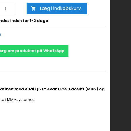
Læg i indkøbskurv

ndes inden for 1-2 dage
ørg om produktet på WhatsApp
tibelt med Audi Q5 FY Avant Pre-Facelift (MIB2) og
kte i MMI-systemet.