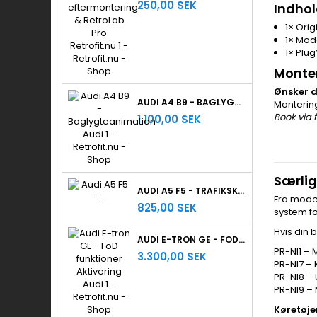
250,00 SEK
Indhol
1× Ori
1× Mod
1× Plu
Monte
Ønsker d
AUDI A4 B9 - BAGLYGTEANIMATION
Monterin
Book via
1.100,00 SEK
Særlig
AUDI A5 F5 - TRAFIKSKILTEGENKENDELSE
Fra mode
825,00 SEK
system fo
Hvis din 
AUDI E-TRON GE - FOD FUNKTIONER AKTIVERING
PR-NI1 –
3.300,00 SEK
PR-NI7 –
PR-NI8 –
PR-NI9 –
Køretøje