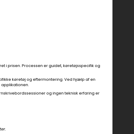
et i prisen. Processen er guidet, køretøjsspecifik og
cifikke køretøj og eftermontering. Ved hjælp af en
 applikationen.
jernskrivebordssessioner og ingen teknisk erfaring er
ter.