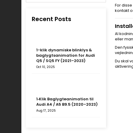
For disse 
kontakt os
Recent Posts
Instal
Al kodnin
eller man
Den fysis
1-klik dynamiske blinklys &
vejlednin
baglygtsanimation for Audi
Q5 / SQ5 FY (2021–2023)
Du skal v
aktiverin
Oct 10, 2025
1‑Klik Baglygteanimation til
Audi A4 / A5 B9.5 (2020–2023)
Aug 17, 2025