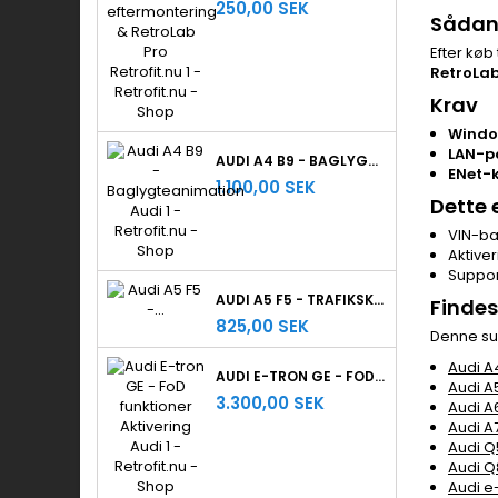
250,00 SEK
Sådan 
Efter køb 
RetroLab
Krav
Windo
LAN-po
AUDI A4 B9 - BAGLYGTEANIMATION
ENet-
1.100,00 SEK
Dette 
VIN-ba
Aktiver
Suppor
AUDI A5 F5 - TRAFIKSKILTEGENKENDELSE
Findes
825,00 SEK
Denne su
Audi A
AUDI E-TRON GE - FOD FUNKTIONER AKTIVERING
Audi A
3.300,00 SEK
Audi A
Audi A
Audi Q
Audi Q
Audi e