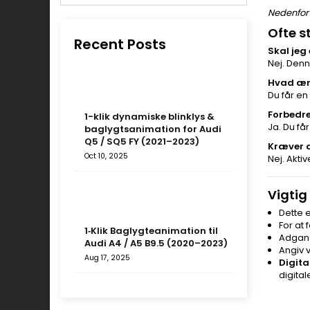
Nedenfor 
Ofte s
Recent Posts
Skal jeg
Nej. Denn
Hvad ænd
Du får en
Forbedre
1-klik dynamiske blinklys &
Ja. Du få
baglygtsanimation for Audi
Q5 / SQ5 FY (2021–2023)
Kræver d
Oct 10, 2025
Nej. Akti
Vigtig
Dette 
For at
1‑Klik Baglygteanimation til
Adgang
Audi A4 / A5 B9.5 (2020–2023)
Angiv 
Aug 17, 2025
Digita
digital