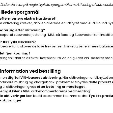
finder du svar på nogle typiske spørgsmål om aktivering af subwoof
tillede spørgsmål
 eftermontere ekstra hardware?
e aktivering kræver, at bilen allerede er udstyret med Audi Sound 
rer sig efter aktivering?
 separat subwooferjustering i MMI, så Bass og Subwoofer kan indstilles
r det lydoplevelsen?
r bedre kontrol over de lave frekvenser, hvilket giver en mere balancer
et fjernkodning?
veringen udføres direkte i RetroLab Pro via en guidet VIN-baseret proc
 information ved bestilling
er en
digital VIN-baseret aktivering
. Når aktiveringen er tilknyttet 
 forhindre misbrug og chargeback-problemer tilbydes dette produkt
 til aktiveringen gives
efter betaling er modtaget
.
venligst
bilens VIN
i ordrekommentarerne ved bestilling.
le aktiveringer
kan bestilles sammen i samme ordre.
Fysiske produ
e aktiveringer.