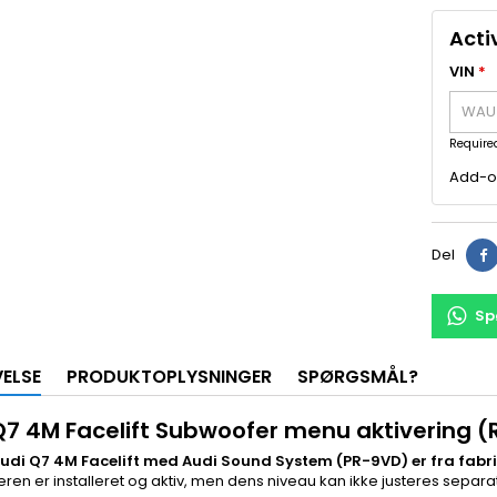
Acti
VIN
*
Required
Add-on
Del
Sp
VELSE
PRODUKTOPLYSNINGER
SPØRGSMÅL?
Q7 4M Facelift Subwoofer menu aktivering (
di Q7 4M Facelift med Audi Sound System (PR-9VD) er fra fabrik
en er installeret og aktiv, men dens niveau kan ikke justeres separat