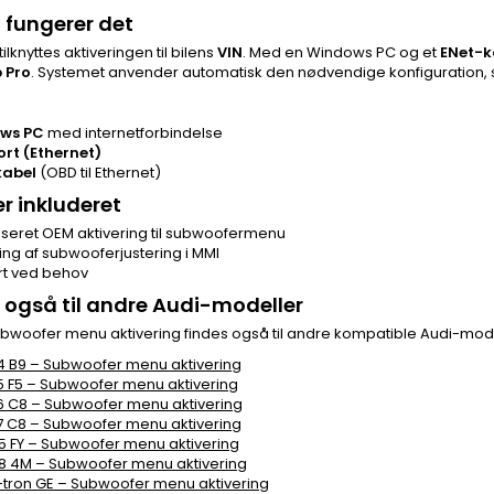
fungerer det
tilknyttes aktiveringen til bilens
VIN
. Med en Windows PC og et
ENet-k
 Pro
. Systemet anvender automatisk den nødvendige konfiguration, 
ws PC
med internetforbindelse
rt (Ethernet)
kabel
(OBD til Ethernet)
er inkluderet
seret OEM aktivering til subwoofermenu
ing af subwooferjustering i MMI
t ved behov
 også til andre Audi-modeller
bwoofer menu aktivering findes også til andre kompatible Audi-mode
4 B9 – Subwoofer menu aktivering
5 F5 – Subwoofer menu aktivering
6 C8 – Subwoofer menu aktivering
7 C8 – Subwoofer menu aktivering
5 FY – Subwoofer menu aktivering
8 4M – Subwoofer menu aktivering
-tron GE – Subwoofer menu aktivering