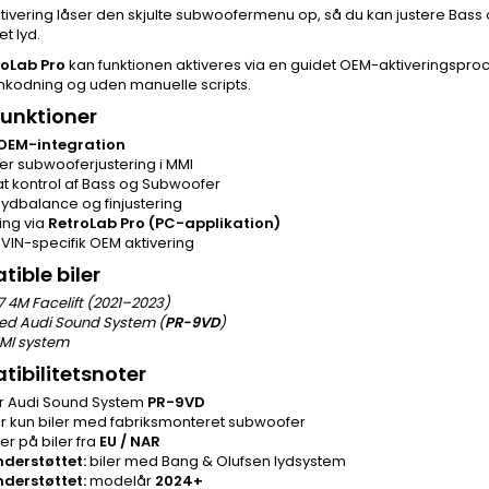
tivering låser den skjulte subwoofermenu op, så du kan justere Bas
t lyd.
roLab Pro
kan funktionen aktiveres via en guidet OEM-aktiveringspr
nkodning og uden manuelle scripts.
unktioner
 OEM-integration
rer subwooferjustering i MMI
t kontrol af Bass og Subwoofer
lydbalance og finjustering
ing via
RetroLab Pro (PC-applikation)
 VIN-specifik OEM aktivering
ible biler
7 4M Facelift (2021–2023)
med Audi Sound System (
PR-9VD
)
MI system
ibilitetsnoter
 Audi Sound System
PR-9VD
 kun biler med fabriksmonteret subwoofer
er på biler fra
EU / NAR
nderstøttet:
biler med Bang & Olufsen lydsystem
nderstøttet:
modelår
2024+