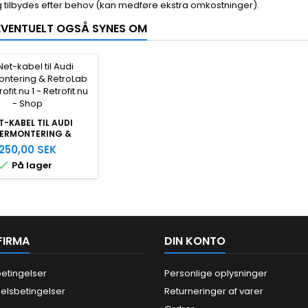
g tilbydes efter behov (kan medføre ekstra omkostninger).
 EVENTUELT OGSÅ SYNES OM
T-KABEL TIL AUDI
TERMONTERING &
RETROLAB PRO
250,00 SEK

På lager
FIRMA
DIN KONTO
etingelser
Personlige oplysninger
elsbetingelser
Returneringer af varer