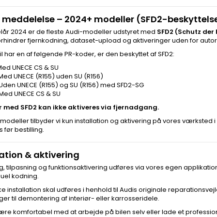
 meddelelse – 2024+ modeller (SFD2-beskyttels
lår 2024 er de fleste Audi-modeller udstyret med
SFD2 (Schutz der
rhindrer fjernkodning, dataset-upload og aktiveringer uden for aut
bil har en af følgende PR-koder, er den beskyttet af SFD2:
 Med UNECE CS & SU
 Med UNECE (R155) uden SU (R156)
 Uden UNECE (R155) og SU (R156) med SFD2-SG
 Med UNECE CS & SU
r med SFD2 kan ikke aktiveres via fjernadgang.
modeller tilbyder vi kun installation og aktivering på vores værksted i Ve
 før bestilling.
lation & aktivering
g, tilpasning og funktionsaktivering udføres via vores egen applikati
uel kodning.
ke installation skal udføres i henhold til Audis originale reparations
ger til demontering af interiør- eller karrosseridele.
ære komfortabel med at arbejde på bilen selv eller lade et professio