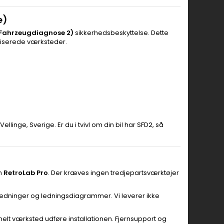
e)
 Fahrzeugdiagnose 2)
sikkerhedsbeskyttelse. Dette
oriserede værksteder.
llinge, Sverige. Er du i tvivl om din bil har SFD2, så
on
RetroLab Pro
. Der kræves ingen tredjepartsværktøjer
vejledninger og ledningsdiagrammer. Vi leverer ikke
nelt værksted udføre installationen. Fjernsupport og