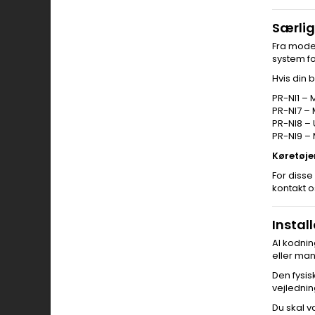
Særlig
Fra mode
system fo
Hvis din 
PR-NI1 –
PR-NI7 –
PR-NI8 –
PR-NI9 –
Køretøje
For disse 
kontakt os
Instal
Al kodnin
eller man
Den fysis
vejlednin
Du skal v