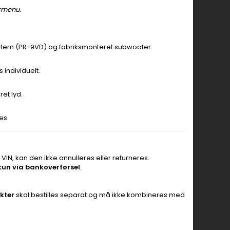
ermenu.
System (PR-9VD) og fabriksmonteret subwoofer.
 individuelt.
et lyd.
es.
en VIN, kan den ikke annulleres eller returneres.
kun via bankoverførsel
.
kter
skal bestilles separat og må ikke kombineres med