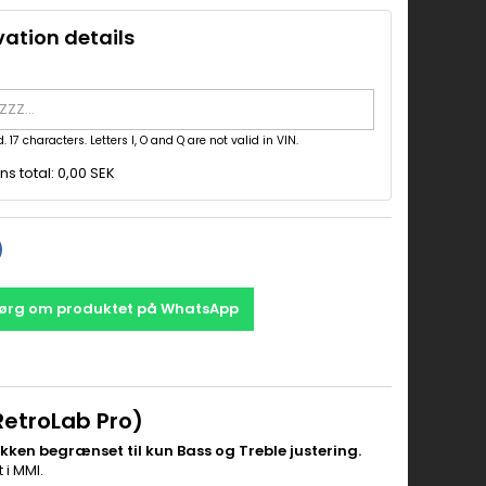
vation details
. 17 characters. Letters I, O and Q are not valid in VIN.
s total:
0,00 SEK
ørg om produktet på WhatsApp
RetroLab Pro)
ken begrænset til kun Bass og Treble justering.
 i MMI.