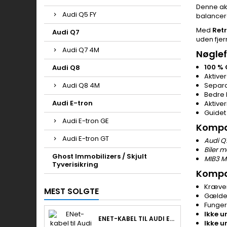
Denne ak
Audi Q5 FY
balancere
Med
Ret
Audi Q7
uden fjer
Audi Q7 4M
Nøglef
100 %
Audi Q8
Aktive
Audi Q8 4M
Separa
Bedre 
Audi E-tron
Aktiver
Guidet
Audi E-tron GE
Kompat
Audi E-tron GT
Audi Q
Biler 
Ghost Immobilizers / Skjult
MIB3 M
Tyverisikring
Kompat
Kræver
MEST SOLGTE
Gælder
Funger
Ikke u
ENET-KABEL TIL AUDI EFTERMONTERING & RETROLAB PRO
Ikke u