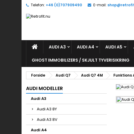
Telefon:
+46 (0)707909490
E-mail:
shop@retrofi
S
(
L
Du
((l
AUDI A3
AUDI A4
AUDI A5
GHOST IMMOBILIZERS / SKJULT TYVERISIKRING
Forside
Audi Q7
Audi Q7 4M
Funktions 
AUDI MODELLER
Audi A3
Audi A3 8Y
Audi A3 8V
Audi A4