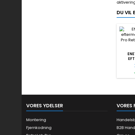
aktiverin
DU VIL
ENE
EF
VORES YDELSER
VORES 
Montering
Handelsb
Fjernkodning
B2B Hand