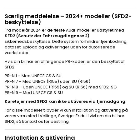
Særlig meddelelse – 2024+ modeller (SFD2-
beskyttelse)
Fra modelår 2024 er de fleste Audi-modeller udstyret med
SFD2 (Schutz der Fahrzeugdiagnose 2)
sikkerhedsbeskyttelse. Dette system forhindrer fjernkodning,
dataset-upload og aktiveringer uden for autoriserede
værksteder.
Hvis din bil har en af følgende PR-koder, er den beskyttet af
SFD2:
PR-NI1 – Med UNECE CS & SU
PR-NI7 – Med UNECE (R155) uden SU (R156)
PR-NI8 – Uden UNECE (R155) og SU (R156) med SFD2-SG
PR-NI9 – Med UNECE CS & SU
Køretøjer med SFD2 kan ikke aktiveres via fjernadgang.
For disse modeller tilbyder vi kun installation og aktivering på
vores værksted i Vellinge, Sverige. Er du i tvivl om din bil har
SFD2, så kontakt os før bestilling.
Installation & aktivering