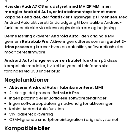
Hvis din Audi A7 C8 er udstyret med MHI2P MMI men
mangler Android Auto, er infotainmentsystemet mere
kapabelt end det, der faktisk er tilgængeligt i menuen.
Med
Android Auto aktiveret får du adgang til kompatible Android-
funktioner direkte via bilens originale skærm og betjening.
Denne løsning aktiverer
Android Auto
i den originale MMI
gennem
RetroLab Pro
. Aktiveringen udføres som en
guidet 2-
trins proces
og kræver hverken patchfiler, softwareflash eller
modificeret firmware.
Android Auto fungerer som en kablet funktion
på disse
kompatible modeller, hvilket betyder, at telefonen skal
forbindes via USB under brug.
Nøglefunktioner
Aktiverer Android Auto i fabriksmonteret MMI
2-trins guidet proces i
RetroLab Pro
Ingen patching eller uofficielle softwareændringer
Ingen softwareopdatering nødvendig for aktiveringen
Kablet Android Auto funktion
VIN-baseret aktivering
OEM-lignende smartphoneintegration i originalsystemet
Kompatible biler