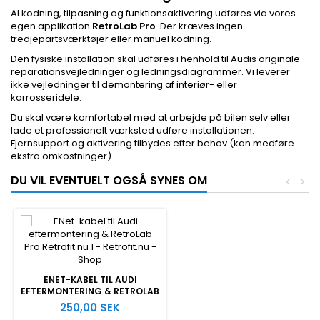
Al kodning, tilpasning og funktionsaktivering udføres via vores
egen applikation
RetroLab Pro
. Der kræves ingen
tredjepartsværktøjer eller manuel kodning.
Den fysiske installation skal udføres i henhold til Audis originale
reparationsvejledninger og ledningsdiagrammer. Vi leverer
ikke vejledninger til demontering af interiør- eller
karrosseridele.
Du skal være komfortabel med at arbejde på bilen selv eller
lade et professionelt værksted udføre installationen.
Fjernsupport og aktivering tilbydes efter behov (kan medføre
ekstra omkostninger).
DU VIL EVENTUELT OGSÅ SYNES OM
<
>
ENET-KABEL TIL AUDI
EFTERMONTERING & RETROLAB
PRO
250,00 SEK