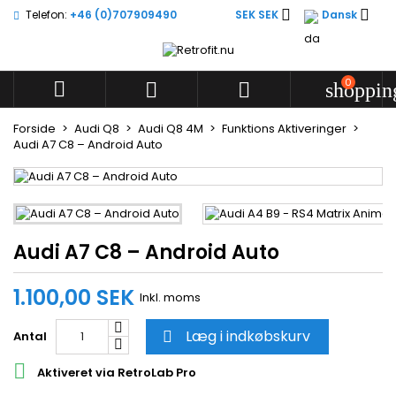


Telefon:
+46 (0)707909490
SEK SEK
Dansk
Skriv på ønskelisten
((title))
Log ind
Du skal være logget på for at gemme produkter på din
0



shoppin
((label))
ønskeliste.
add_circle
Create new l
Forside
Audi Q8
Audi Q8 4M
Funktions Aktiveringer
Audi A7 C8 – Android Auto
((cancelText))
((loginText))
((cancelText))
((createText))
Audi A7 C8 – Android Auto
1.100,00 SEK
Inkl. moms
Læg i indkøbskurv
Antal


Aktiveret via RetroLab Pro