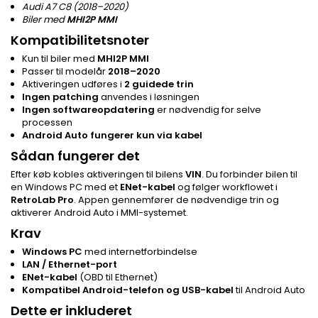
Audi A7 C8 (2018–2020)
Biler med
MHI2P MMI
Kompatibilitetsnoter
Kun til biler med
MHI2P MMI
Passer til modelår
2018–2020
Aktiveringen udføres i
2 guidede trin
Ingen patching
anvendes i løsningen
Ingen softwareopdatering
er nødvendig for selve
processen
Android Auto fungerer kun via kabel
Sådan fungerer det
Efter køb kobles aktiveringen til bilens
VIN
. Du forbinder bilen til
en Windows PC med et
ENet-kabel
og følger workflowet i
RetroLab Pro
. Appen gennemfører de nødvendige trin og
aktiverer Android Auto i MMI-systemet.
Krav
Windows PC
med internetforbindelse
LAN / Ethernet-port
ENet-kabel
(OBD til Ethernet)
Kompatibel Android-telefon og USB-kabel
til Android Auto
Dette er inkluderet