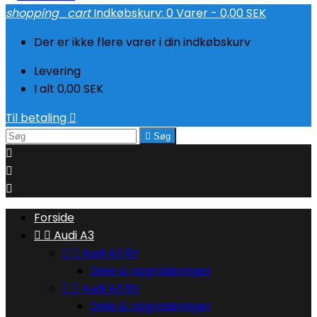
shopping_cart
Indkøbskurv:
0
Varer - 0,00 SEK
Der er ikke flere varer i din indkøbskurv
Levering
I alt
0,00 SEK
Til betaling


Søg



Forside


Audi A3


Audi A3 8Y
Dele & opgraderinger


Audi A3 8V
Dele & opgraderinger