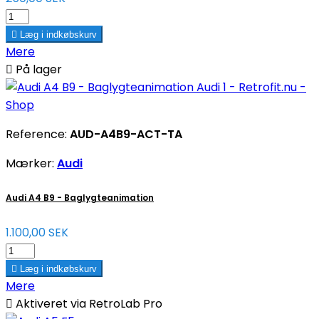

Læg i indkøbskurv
Mere

På lager
Reference:
AUD-A4B9-ACT-TA
Mærker:
Audi
Audi A4 B9 - Baglygteanimation
1.100,00 SEK

Læg i indkøbskurv
Mere

Aktiveret via RetroLab Pro