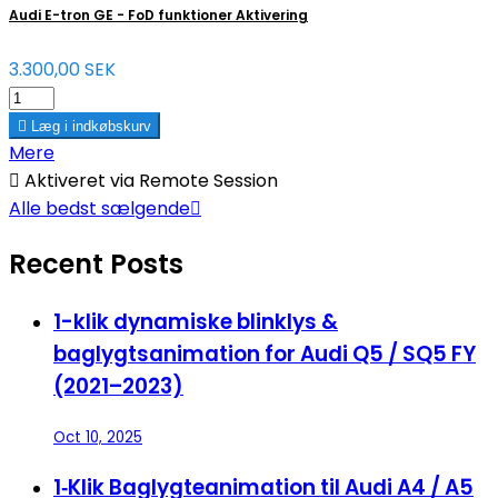
Audi E-tron GE - FoD funktioner Aktivering
3.300,00 SEK

Læg i indkøbskurv
Mere

Aktiveret via Remote Session
Alle bedst sælgende

Recent Posts
1-klik dynamiske blinklys &
baglygtsanimation for Audi Q5 / SQ5 FY
(2021–2023)
Oct 10, 2025
1‑Klik Baglygteanimation til Audi A4 / A5