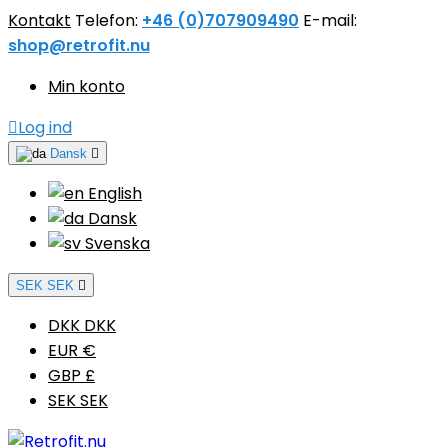
Kontakt
Telefon:
+46 (0)707909490
E-mail:
shop@retrofit.nu
Min konto

Log ind
Dansk

English
Dansk
Svenska
SEK SEK

DKK DKK
EUR €
GBP £
SEK SEK