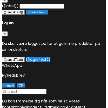
×
((label))
((cancelText))
((createText))
Log ind
×
Du skal være logget på for at gemme produkter på
din ønskeliste.
((loginText))
((cancelText))
WhatsApp
Nyhedsbrev
Du kan framelde dig når som helst. Vores
kontaktoplysninger til framelding er anført i