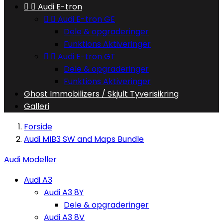


Audi E-tron


Audi E-tron GE
Dele & opgraderinger
Funktions Aktiveringer


Audi E-tron GT
Dele & opgraderinger
Funktions Aktiveringer
Ghost Immobilizers / Skjult Tyverisikring
Galleri
Forside
Audi MIB3 SW and Maps Bundle
Audi Modeller
Audi A3
Audi A3 8Y
Dele & opgraderinger
Audi A3 8V