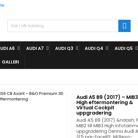
.nu
ägg till i önskelistan
(modalTitle))
(title))
ogga in

confirmMessage))
 måste vara inloggad för att kunna lägga till produkter i din
abel))
kelista.
add_circle
Create new l
UDI A6
AUDI A7
AUDI Q3
AUDI Q4
AUDI Q5
((cancelText))
((modalDeleteText)
((cancelText))
((loginText)
GALLERI
((cancelText))
((createText)
Audi A5 B9 (2017) – MIB3
High eftermontering &
Virtual Cockpit
uppgradering
Audi A5 B9 (2017) &ndash; F
MIB2 till MIB3 High infotain
uppgradering Denna Audi 
(F5 pre-facelift, MLBevo-