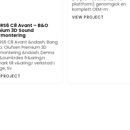
plattform) genomgick en
komplett OEM-m
VIEW PROJECT
 RS6 C8 Avant – B&O
ium 3D Sound
rmontering
 RS6 C8 Avant &ndash; Bang
; Olufsen Premium 3D
rmontering &ndash; Denna
&ouml;rdes fr&aring;n
rk till v&aring;r verkstad i
nge, Sv
 PROJECT