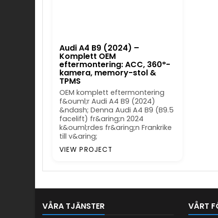
Audi A4 B9 (2024) –
Komplett OEM
eftermontering: ACC, 360°-
kamera, memory-stol &
TPMS
OEM komplett eftermontering
f&ouml;r Audi A4 B9 (2024)
&ndash; Denna Audi A4 B9 (B9.5
facelift) fr&aring;n 2024
k&ouml;rdes fr&aring;n Frankrike
till v&aring;
VIEW PROJECT
VÅRA TJÄNSTER
VÅRT F