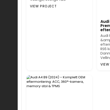
VIEW PROJECT
Audi
Prem
efte
Audi
&amp
efte
RS6 k
Danma
Velli
VIEW