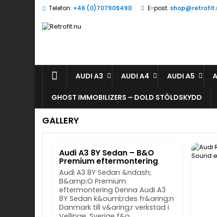
Telefon:
+46 (0)707909490
E-post:
shop@retrofit
L
(
(
L
((
Du
((l
öns
AUDI A3
AUDI A4
AUDI A5
A
GHOST IMMOBILIZERS – DOLD STÖLDSKYDD
GALLERY
Audi A3 8Y Sedan – B&O
Premium eftermontering
Audi A3 8Y Sedan &ndash;
B&amp;O Premium
eftermontering Denna Audi A3
8Y Sedan k&ouml;rdes fr&aring;n
Danmark till v&aring;r verkstad i
Vellinge, Sverige f&o