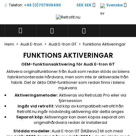


Telefon:
+46 (0)707909490
SEK SEK
Svenska
×
×
×
×
Lägg till i önskelistan
((modalTitle))
((title))
Logga in
((confirmMessage))
Du måste vara inloggad för att kunna lägga till



((label))
produkter i din önskelista.
add_circle_outli
Create new list
Hem
Audi E-tron
Audi E-tron GT
Funktions Aktiveringar
((cancelText))
((modalDeleteText))
((cancelText))
((loginText))
FUNKTIONS AKTIVERINGAR
((cancelText))
((createText))
OEM-funktionsaktivering för Audi E-tron GT
Aktivera originalfunktioner från Audi som redan stöds av bilens
fabriksmonterade hårdvara, men som inte är aktiverade från
fabrik. Det är äkta OEM-funktioner som redan finns i bilens
mjukvara.
Aktiveringsmetoder:
Aktiveras via RetroLab Pro eller via
fjärrsession
Ingår vid retrofit:
Vid köp av kompatibelt retrofit från
Retrofit.nu ingår nödvändig aktivering där detta anges
Separat köp:
Aktiveringar kan även köpas separat om
originalhårdvara redan är installerad
Stödda modeller:
Audi E-tron GT (MLBevo) till och med