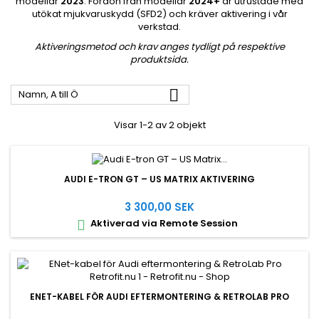
modellår
2023
. Fordon från modellår
2024+
är utrustade med
utökat mjukvaruskydd (SFD2) och kräver aktivering i vår
verkstad.
Aktiveringsmetod och krav anges tydligt på respektive
produktsida.

Namn, A till Ö
Visar 1-2 av 2 objekt
AUDI E-TRON GT – US MATRIX AKTIVERING
3 300,00 SEK
Aktiverad via Remote Session

ENET-KABEL FÖR AUDI EFTERMONTERING & RETROLAB PRO