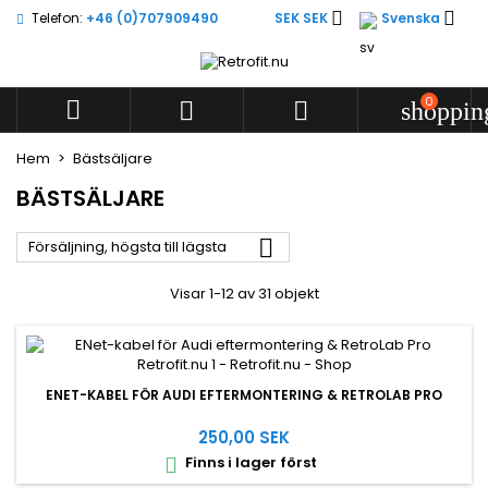


Telefon:
+46 (0)707909490
SEK SEK
Svenska
Lägg till i önskelistan
((modalTitle))
((title))
Logga in
((confirmMessage))
Du måste vara inloggad för att kunna lägga till produkter i
0



shoppin
((label))
din önskelista.
add_circle
Create new l
Hem
Bästsäljare
((cancelText))
((modalDeleteText))
((cancelText))
((loginText))
BÄSTSÄLJARE
((cancelText))
((createText))

Försäljning, högsta till lägsta
Visar 1-12 av 31 objekt
ENET-KABEL FÖR AUDI EFTERMONTERING & RETROLAB PRO
250,00 SEK
Finns i lager först
