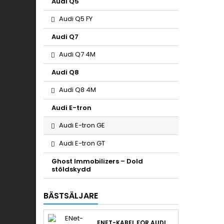
Audi Q5
Audi Q5 FY
Audi Q7
Audi Q7 4M
Audi Q8
Audi Q8 4M
Audi E-tron
Audi E-tron GE
Audi E-tron GT
Ghost Immobilizers – Dold
stöldskydd
BÄSTSÄLJARE
ENET-KABEL FÖR AUDI EFTERMONTERING & RETROLAB PRO