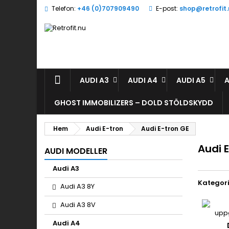
Telefon:
+46 (0)707909490
E-post:
shop@retrofit
L
(
(
L
((
Du
((l
öns
AUDI A3
AUDI A4
AUDI A5
A
GHOST IMMOBILIZERS – DOLD STÖLDSKYDD
Hem
Audi E-tron
Audi E-tron GE
Audi 
AUDI MODELLER
Audi A3
Kategori
Audi A3 8Y
Audi A3 8V
Audi A4