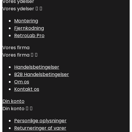
Vores ydelser
Vores ydelser


Montering
Fjernkodning
RetroLab Pro
Vores firma
Vores firma


Handelsbetingelser
B2B Handelsbetingelser
Om os
Kontakt os
Din konto
Din konto


Personlige oplysninger
Returneringer af varer