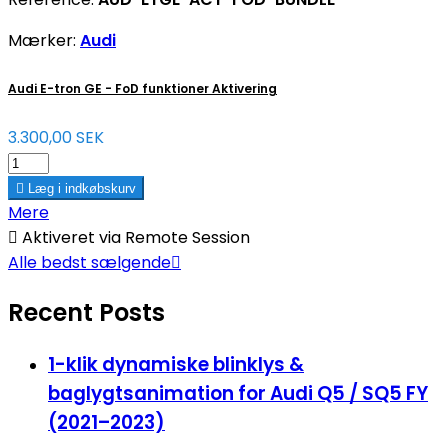
Mærker:
Audi
Audi E-tron GE - FoD funktioner Aktivering
3.300,00 SEK

Læg i indkøbskurv
Mere

Aktiveret via Remote Session
Alle bedst sælgende

Recent Posts
1-klik dynamiske blinklys &
baglygtsanimation for Audi Q5 / SQ5 FY
(2021–2023)