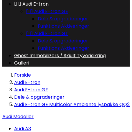


Audi E-tron


Audi E-tron GE
Dele & opgraderinger
Funktions Aktiveringer


Audi E-tron GT
Dele & opgraderinger
Funktions Aktiveringer
Ghost Immobilizers / Skjult Tyverisikring
Galleri
Forside
Audi E-tron
Audi E-tron GE
Dele & opgraderinger
Audi E-tron GE Multicolor Ambiente lyspakke QQ2
Audi Modeller
Audi A3