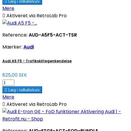

Læg i indkøbskurv
Mere

Aktiveret via RetroLab Pro
Reference:
AUD-A5F5-ACT-TSR
Mærker:
Audi
Audi A5 F5 - Trafikskiltegenkendelse
825,00 SEK

Læg i indkøbskurv
Mere

Aktiveret via RetroLab Pro
Reference:
AUD-ETGE-ACT-FOD-BUNDLE