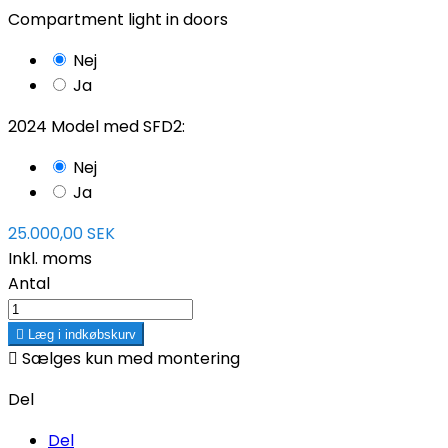
Compartment light in doors
Nej
Ja
2024 Model med SFD2:
Nej
Ja
25.000,00 SEK
Inkl. moms
Antal

Læg i indkøbskurv

Sælges kun med montering
Del
Del