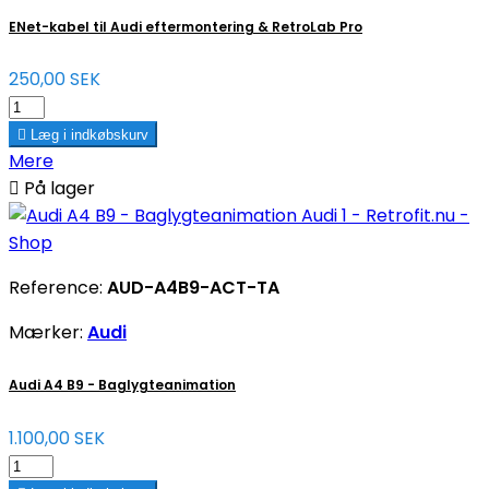
ENet-kabel til Audi eftermontering & RetroLab Pro
250,00 SEK

Læg i indkøbskurv
Mere

På lager
Reference:
AUD-A4B9-ACT-TA
Mærker:
Audi
Audi A4 B9 - Baglygteanimation
1.100,00 SEK