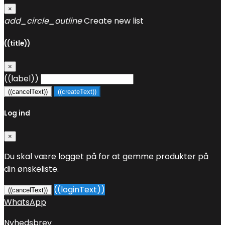
×
add_circle_outline
Create new list
((title))
×
((label))
((cancelText))
((createText))
Log ind
×
Du skal være logget på for at gemme produkter på
din ønskeliste.
((loginText))
((cancelText))
WhatsApp
Nyhedsbrev