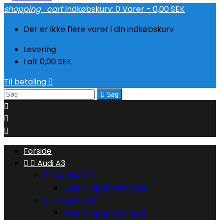
shopping_cart
Indkøbskurv:
0
Varer - 0,00 SEK
Der er ikke flere varer i din indkøbskurv
Levering
I alt
0,00 SEK
Til betaling


Søg



Forside


Audi A3


Audi A3 8Y
Dele & opgraderinger


Audi A3 8V
Dele & opgraderinger