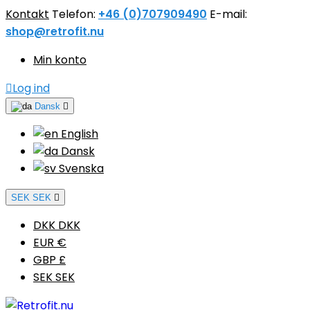
Kontakt
Telefon:
+46 (0)707909490
E-mail:
shop@retrofit.nu
Min konto

Log ind
Dansk

English
Dansk
Svenska
SEK SEK

DKK DKK
EUR €
GBP £
SEK SEK