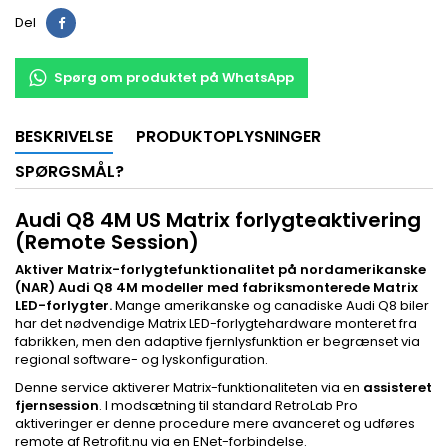
Del
Spørg om produktet på WhatsApp
BESKRIVELSE
PRODUKTOPLYSNINGER
SPØRGSMÅL?
Audi Q8 4M US Matrix forlygteaktivering
(Remote Session)
Aktiver Matrix-forlygtefunktionalitet på nordamerikanske
(NAR) Audi Q8 4M modeller med fabriksmonterede Matrix
LED-forlygter.
Mange amerikanske og canadiske Audi Q8 biler
har det nødvendige Matrix LED-forlygtehardware monteret fra
fabrikken, men den adaptive fjernlysfunktion er begrænset via
regional software- og lyskonfiguration.
Denne service aktiverer Matrix-funktionaliteten via en
assisteret
fjernsession
. I modsætning til standard RetroLab Pro
aktiveringer er denne procedure mere avanceret og udføres
remote af Retrofit.nu via en ENet-forbindelse.