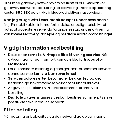
Biler med gateway softwareversion
03xx
eller
05xx
kræver
gateway softwareopdatering før aktivering. Denne opdatering
koster
850 SEK
og er ikke inkluderet i aktiveringsservicen.
Kan jeg bruge Wi-Fi eller mobil hotspot under sessionen?
Nej. En stabil kablet internetforbindelse er obligatorisk. Mobil
hotspot accepteres ikke, da forbindelsestab under aktivering
kan kræve recovery-arbejde og medføre ekstra omkostninger.
Vigtig information ved bestilling
Dette er en
remote, VIN-specifik aktiveringsservice
. Når
aktiveringen er gennemført, kan den ikke fortrydes eller
refunderes.
For at forhindre misbrug og chargeback-problemer tilbydes
denne service
kun via bankoverførsel
.
Servicen udføres
efter betaling er bekræftet
, og det
nødvendige bekræftelsesdokument er underskrevet.
Angiv venligst
bilens VIN
i ordrekommentarerne ved
bestilling.
Digitale aktiveringsservices
kan bestilles sammen.
Fysiske
produkter
skal bestilles separat.
Efter betaling
Når betaling er bekræftet, og de nødvendige oplysninger er