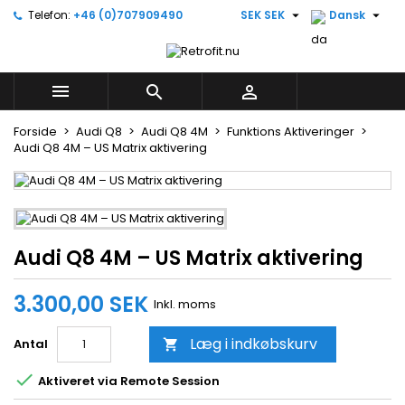


Telefon:
+46 (0)707909490
SEK SEK
Dansk
×
×
×
Skriv på ønskelisten
((title))
Log ind
Du skal være logget på for at gemme produkter på
((label))



din ønskeliste.
add_circle_outline
Create new list
Forside
Audi Q8
Audi Q8 4M
Funktions Aktiveringer
Audi Q8 4M – US Matrix aktivering
((cancelText))
((loginText))
((cancelText))
((createText))
Audi Q8 4M – US Matrix aktivering
3.300,00 SEK
Inkl. moms
Læg i indkøbskurv
Antal


Aktiveret via Remote Session