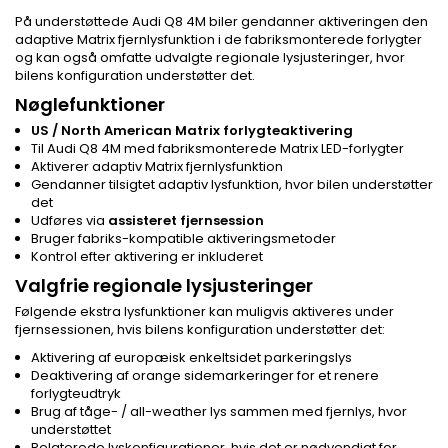
På understøttede Audi Q8 4M biler gendanner aktiveringen den
adaptive Matrix fjernlysfunktion i de fabriksmonterede forlygter
og kan også omfatte udvalgte regionale lysjusteringer, hvor
bilens konfiguration understøtter det.
Nøglefunktioner
US / North American Matrix forlygteaktivering
Til Audi Q8 4M med fabriksmonterede Matrix LED-forlygter
Aktiverer adaptiv Matrix fjernlysfunktion
Gendanner tilsigtet adaptiv lysfunktion, hvor bilen understøtter
det
Udføres via
assisteret fjernsession
Bruger fabriks-kompatible aktiveringsmetoder
Kontrol efter aktivering er inkluderet
Valgfrie regionale lysjusteringer
Følgende ekstra lysfunktioner kan muligvis aktiveres under
fjernsessionen, hvis bilens konfiguration understøtter det:
Aktivering af europæisk enkeltsidet parkeringslys
Deaktivering af orange sidemarkeringer for et renere
forlygteudtryk
Brug af tåge- / all-weather lys sammen med fjernlys, hvor
understøttet
Relaterede lyskonfigurationer, hvis det er nødvendigt for