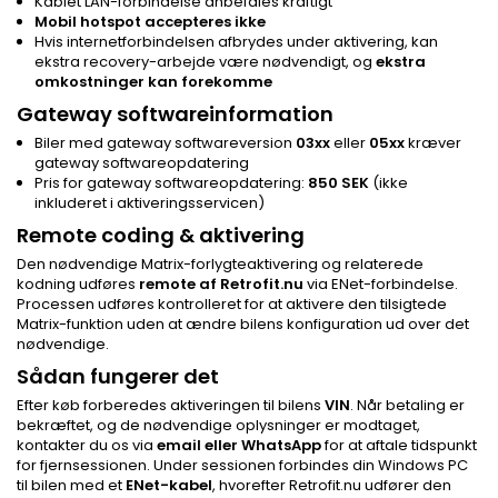
Kablet LAN-forbindelse anbefales kraftigt
Mobil hotspot accepteres ikke
Hvis internetforbindelsen afbrydes under aktivering, kan
ekstra recovery-arbejde være nødvendigt, og
ekstra
omkostninger kan forekomme
Gateway softwareinformation
Biler med gateway softwareversion
03xx
eller
05xx
kræver
gateway softwareopdatering
Pris for gateway softwareopdatering:
850 SEK
(ikke
inkluderet i aktiveringsservicen)
Remote coding & aktivering
Den nødvendige Matrix-forlygteaktivering og relaterede
kodning udføres
remote af Retrofit.nu
via ENet-forbindelse.
Processen udføres kontrolleret for at aktivere den tilsigtede
Matrix-funktion uden at ændre bilens konfiguration ud over det
nødvendige.
Sådan fungerer det
Efter køb forberedes aktiveringen til bilens
VIN
. Når betaling er
bekræftet, og de nødvendige oplysninger er modtaget,
kontakter du os via
email eller WhatsApp
for at aftale tidspunkt
for fjernsessionen. Under sessionen forbindes din Windows PC
til bilen med et
ENet-kabel
, hvorefter Retrofit.nu udfører den