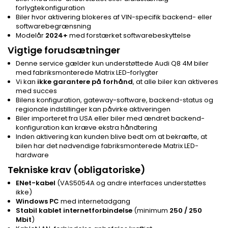
forlygtekonfiguration
Biler hvor aktivering blokeres af VIN-specifik backend- eller
softwarebegrænsning
Modelår
2024+
med forstærket softwarebeskyttelse
Vigtige forudsætninger
Denne service gælder kun understøttede Audi Q8 4M biler
med fabriksmonterede Matrix LED-forlygter
Vi kan
ikke garantere på forhånd
, at alle biler kan aktiveres
med succes
Bilens konfiguration, gateway-software, backend-status og
regionale indstillinger kan påvirke aktiveringen
Biler importeret fra USA eller biler med ændret backend-
konfiguration kan kræve ekstra håndtering
Inden aktivering kan kunden blive bedt om at bekræfte, at
bilen har det nødvendige fabriksmonterede Matrix LED-
hardware
Tekniske krav (obligatoriske)
ENet-kabel
(VAS5054A og andre interfaces understøttes
ikke)
Windows PC
med internetadgang
Stabil kablet internetforbindelse
(minimum
250 / 250
Mbit
)