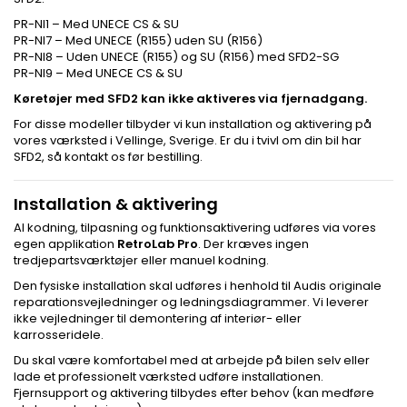
PR-NI1 – Med UNECE CS & SU
PR-NI7 – Med UNECE (R155) uden SU (R156)
PR-NI8 – Uden UNECE (R155) og SU (R156) med SFD2-SG
PR-NI9 – Med UNECE CS & SU
Køretøjer med SFD2 kan ikke aktiveres via fjernadgang.
For disse modeller tilbyder vi kun installation og aktivering på
vores værksted i Vellinge, Sverige. Er du i tvivl om din bil har
SFD2, så kontakt os før bestilling.
Installation & aktivering
Al kodning, tilpasning og funktionsaktivering udføres via vores
egen applikation
RetroLab Pro
. Der kræves ingen
tredjepartsværktøjer eller manuel kodning.
Den fysiske installation skal udføres i henhold til Audis originale
reparationsvejledninger og ledningsdiagrammer. Vi leverer
ikke vejledninger til demontering af interiør- eller
karrosseridele.
Du skal være komfortabel med at arbejde på bilen selv eller
lade et professionelt værksted udføre installationen.
Fjernsupport og aktivering tilbydes efter behov (kan medføre