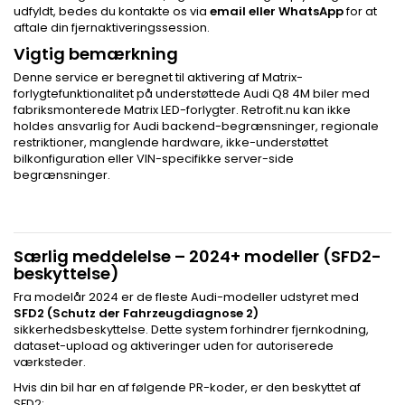
udfyldt, bedes du kontakte os via
email eller WhatsApp
for at
aftale din fjernaktiveringssession.
Vigtig bemærkning
Denne service er beregnet til aktivering af Matrix-
forlygtefunktionalitet på understøttede Audi Q8 4M biler med
fabriksmonterede Matrix LED-forlygter. Retrofit.nu kan ikke
holdes ansvarlig for Audi backend-begrænsninger, regionale
restriktioner, manglende hardware, ikke-understøttet
bilkonfiguration eller VIN-specifikke server-side
begrænsninger.
Særlig meddelelse – 2024+ modeller (SFD2-
beskyttelse)
Fra modelår 2024 er de fleste Audi-modeller udstyret med
SFD2 (Schutz der Fahrzeugdiagnose 2)
sikkerhedsbeskyttelse. Dette system forhindrer fjernkodning,
dataset-upload og aktiveringer uden for autoriserede
værksteder.
Hvis din bil har en af følgende PR-koder, er den beskyttet af
SFD2: