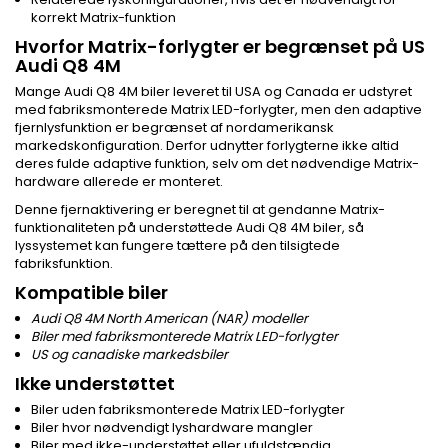
korrekt Matrix-funktion
Hvorfor Matrix-forlygter er begrænset på US
Audi Q8 4M
Mange Audi Q8 4M biler leveret til USA og Canada er udstyret
med fabriksmonterede Matrix LED-forlygter, men den adaptive
fjernlysfunktion er begrænset af nordamerikansk
markedskonfiguration. Derfor udnytter forlygterne ikke altid
deres fulde adaptive funktion, selv om det nødvendige Matrix-
hardware allerede er monteret.
Denne fjernaktivering er beregnet til at gendanne Matrix-
funktionaliteten på understøttede Audi Q8 4M biler, så
lyssystemet kan fungere tættere på den tilsigtede
fabriksfunktion.
Kompatible biler
Audi Q8 4M North American (NAR) modeller
Biler med fabriksmonterede Matrix LED-forlygter
US og canadiske markedsbiler
Ikke understøttet
Biler uden fabriksmonterede Matrix LED-forlygter
Biler hvor nødvendigt lyshardware mangler
Biler med ikke-understøttet eller ufuldstændig