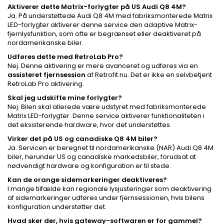
Aktiverer dette Matrix-forlygter på US Audi Q8 4M?
Ja. På understøttede Audi Q8 4M med fabriksmonterede Matrix
LED-forlygter aktiverer denne service den adaptive Matrix-
fjernlysfunktion, som ofte er begrænset eller deaktiveret på
nordamerikanske biler.
Udføres dette med RetroLab Pro?
Nej. Denne aktivering er mere avanceret og udføres via en
assisteret fjernsession
af Retrofit.nu. Det er ikke en selvbetjent
RetroLab Pro aktivering.
Skal jeg udskifte mine forlygter?
Nej. Bilen skal allerede være udstyret med fabriksmonterede
Matrix LED-forlygter. Denne service aktiverer funktionaliteten i
det eksisterende hardware, hvor det understøttes.
Virker det på US og canadiske Q8 4M biler?
Ja. Servicen er beregnet til nordamerikanske (NAR) Audi Q8 4M
biler, herunder US og canadiske markedsbiler, forudsat at
nødvendigt hardware og konfiguration er til stede.
Kan de orange sidemarkeringer deaktiveres?
I mange tilfælde kan regionale lysjusteringer som deaktivering
af sidemarkeringer udføres under fjernsessionen, hvis bilens
konfiguration understøtter det.
Hvad sker der, hvis gateway-softwaren er for gammel?