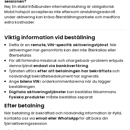
sessionen?
Nej. En stabil trådbunden internetanslutning är obligatorisk.
Mobil hotspot accepteras inte eftersom anslutningsavbrott
under aktivering kan kräva återställningsarbete och medföra
extra kostnader.
Viktig information vid beställning
Detta är en
remote, VIN-specifik aktiveringstjänst
. När
aktiveringen har genomförts kan den inte återkallas eller
återbetalas.
För att förhindra missbruk och chargeback-problem erbjuds
denna tjänst
endast via banköverföring
.
Tjänsten utförs
efter att betalningen har bekräftats
och
nödvändigt bekräftelsedokument har signerats.
Ange
bilens VIN
i orderkommentarerna när du lägger
beställningen.
Digitala aktiveringstjänster
kan beställas tillsammans.
Fysiska produkter
måste beställas separat.
Efter betalning
När betalning är bekräftad och nödvändig information är ifylld,
kontakta oss via
email eller WhatsApp
för att boka din
fjärraktiveringssession.