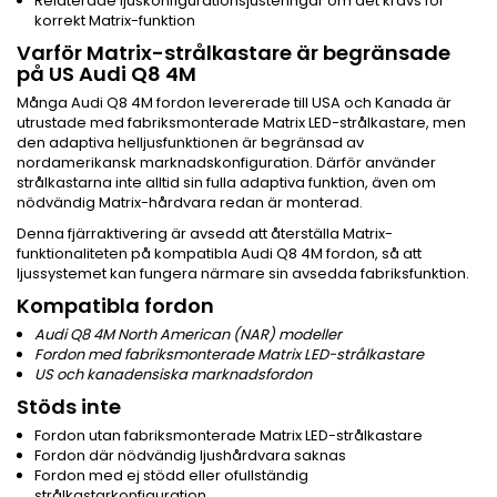
Relaterade ljuskonfigurationsjusteringar om det krävs för
korrekt Matrix-funktion
Varför Matrix-strålkastare är begränsade
på US Audi Q8 4M
Många Audi Q8 4M fordon levererade till USA och Kanada är
utrustade med fabriksmonterade Matrix LED-strålkastare, men
den adaptiva helljusfunktionen är begränsad av
nordamerikansk marknadskonfiguration. Därför använder
strålkastarna inte alltid sin fulla adaptiva funktion, även om
nödvändig Matrix-hårdvara redan är monterad.
Denna fjärraktivering är avsedd att återställa Matrix-
funktionaliteten på kompatibla Audi Q8 4M fordon, så att
ljussystemet kan fungera närmare sin avsedda fabriksfunktion.
Kompatibla fordon
Audi Q8 4M North American (NAR) modeller
Fordon med fabriksmonterade Matrix LED-strålkastare
US och kanadensiska marknadsfordon
Stöds inte
Fordon utan fabriksmonterade Matrix LED-strålkastare
Fordon där nödvändig ljushårdvara saknas
Fordon med ej stödd eller ofullständig
strålkastarkonfiguration