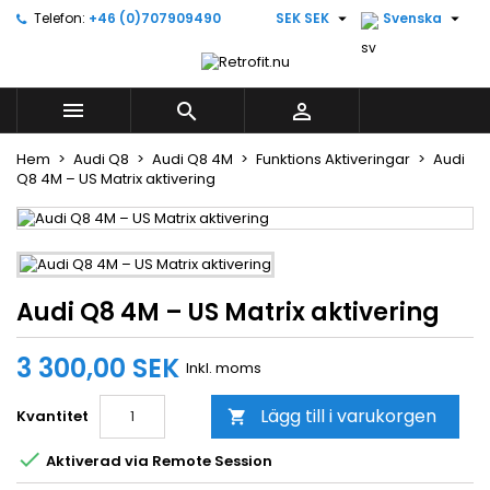


Telefon:
+46 (0)707909490
SEK SEK
Svenska
×
×
×
Lägg till i önskelistan
((title))
Logga in
Du måste vara inloggad för att kunna lägga till
((label))



produkter i din önskelista.
add_circle_outline
Create new list
Hem
Audi Q8
Audi Q8 4M
Funktions Aktiveringar
Audi
Q8 4M – US Matrix aktivering
((cancelText))
((loginText))
((cancelText))
((createText))
Audi Q8 4M – US Matrix aktivering
3 300,00 SEK
Inkl. moms
Lägg till i varukorgen
Kvantitet


Aktiverad via Remote Session