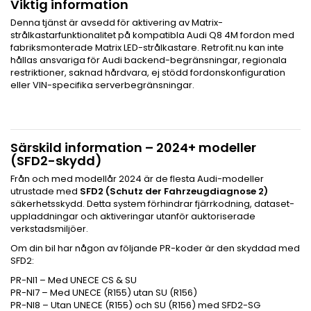
Viktig information
Denna tjänst är avsedd för aktivering av Matrix-
strålkastarfunktionalitet på kompatibla Audi Q8 4M fordon med
fabriksmonterade Matrix LED-strålkastare. Retrofit.nu kan inte
hållas ansvariga för Audi backend-begränsningar, regionala
restriktioner, saknad hårdvara, ej stödd fordonskonfiguration
eller VIN-specifika serverbegränsningar.
Särskild information – 2024+ modeller
(SFD2-skydd)
Från och med modellår 2024 är de flesta Audi-modeller
utrustade med
SFD2 (Schutz der Fahrzeugdiagnose 2)
säkerhetsskydd. Detta system förhindrar fjärrkodning, dataset-
uppladdningar och aktiveringar utanför auktoriserade
verkstadsmiljöer.
Om din bil har någon av följande PR-koder är den skyddad med
SFD2:
PR-NI1 – Med UNECE CS & SU
PR-NI7 – Med UNECE (R155) utan SU (R156)
PR-NI8 – Utan UNECE (R155) och SU (R156) med SFD2-SG