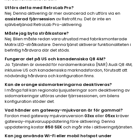
Utförs detta med RetroLab Pro?
Nej. Denna aktivering är mer avancerad och utförs via en
assisterad fjärrsession
av Retrofit.nu. Det är inte en
självbetjänad RetroLab Pro-aktivering.
Måste jag byta strålkastare?
Nej. Bilen måste redan vara utrustad med fabriksmonterade
Matrix LED-strålkastare. Denna tjänst aktiverar funktionaliteten i
befintlig hårdvara där det stöds.
Fungerar det på US och kanadensiska Q8 4M?
Ja. Tjänsten är avsedd för nordamerikanska (NAR) Audi Q8 4M,
inklusive US och kanadensiska marknadsfordon, förutsatt att
nödvändig hårdvara och konfiguration finns.
Kan de orange sidomarkeringarna deaktiveras?
I många fall kan regionala ljusjusteringar som deaktivering av
sidomarkeringar utföras under fjärrsessionen, om bilens
konfiguration stöder det.
Vad händer om gateway-mjukvaran är för gammal?
Fordon med gateway mjukvaruversion
03xx
eller
05xx
kräver
gateway-mjukvaruuppdatering före aktivering. Denna
uppdatering kostar
850 SEK
och ingår inte i aktiveringstjänsten.
Kan jag använda Wi-Fi eller mobil hotspot under