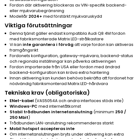
Fordon där aktivering blockeras av VIN-specifik backend-
eller mjukvarubegränsning
Modellår
2024+
med förstärkt mjukvaruskydd
Viktiga förutsättningar
Denna tjänst gäller endast kompatibla Audi Q8 4M fordon
med fabriksmonterade Matrix LED-strålkastare
Vi kan
inte garantera i förväg
att varje fordon kan aktiveras
framgångsrikt
Fordonets konfiguration, gateway-mjukvara, backend-status
och regionala inställningar kan påverka aktiveringen
Fordon importerade från USA eller fordon med ändrad
backend-konfiguration kan kräva extra hantering
Innan aktivering kan kunden behöva bekräfta att fordonet har
nödvändig fabriksmonterad Matrix LED-hårdvara
Tekniska krav (obligatoriska)
ENet-kabel
(VAS5054A och andra interfaces stöds inte)
Windows-PC
med internetåtkomst
Stabil trådbunden internetanslutning
(minimum
250 /
250 Mbit
)
Trådbunden LAN-anslutning rekommenderas starkt
Mobil hotspot accepteras inte
Om internetanslutningen bryts under aktivering kan extra