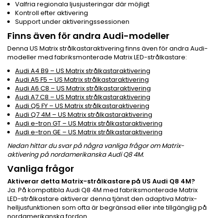
Valfria regionala ljusjusteringar där möjligt
Kontroll efter aktivering
Support under aktiveringssessionen
Finns även för andra Audi-modeller
Denna US Matrix strålkastaraktivering finns även för andra Audi-
modeller med fabriksmonterade Matrix LED-strålkastare:
Audi A4 B9 – US Matrix strålkastaraktivering
Audi A5 F5 – US Matrix strålkastaraktivering
Audi A6 C8 – US Matrix strålkastaraktivering
Audi A7 C8 – US Matrix strålkastaraktivering
Audi Q5 FY – US Matrix strålkastaraktivering
Audi Q7 4M – US Matrix strålkastaraktivering
Audi e-tron GT – US Matrix strålkastaraktivering
Audi e-tron GE – US Matrix strålkastaraktivering
Nedan hittar du svar på några vanliga frågor om Matrix-
aktivering på nordamerikanska Audi Q8 4M.
Vanliga frågor
Aktiverar detta Matrix-strålkastare på US Audi Q8 4M?
Ja. På kompatibla Audi Q8 4M med fabriksmonterade Matrix
LED-strålkastare aktiverar denna tjänst den adaptiva Matrix-
helljusfunktionen som ofta är begränsad eller inte tillgänglig på
nordamerikanska fordon.