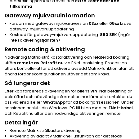
återställningsarbete krävas och
extra kostnader kan
tillkomma
Gateway mjukvaruinformation
Fordon med gateway mjukvaruversion
03xx
eller
05xx
kräver
gateway-mjukvaruuppdatering
Kostnad för gateway-mjukvaruuppdatering:
850 SEK
(ingår
inte i aktiveringstjänsten)
Remote coding & aktivering
Nödvändig Matrix-strålkastaraktivering och relaterad kodning
utförs
remote av Retrofit.nu
via ENet-anslutning. Processen
utförs kontrollerat för att aktivera avsedd Matrix-funktion utan att
ändra fordonskonfigurationen utöver det som krävs.
Så fungerar det
Efter köp förbereds aktiveringen för bilens
VIN
. När betalning är
bekräftad och nödvändig information har lämnats kontaktar du
oss via
email eller WhatsApp
för att boka fjärrsessionen. Under
sessionen ansluts din Windows-PC till bilen med en
ENet-kabel
,
och Retrofit.nu utför den nödvändiga aktiveringen remote.
Detta ingår
Remote Matrix strålkastaraktivering
Aktivering av adaptiv Matrix helljusfunktion där det stöds