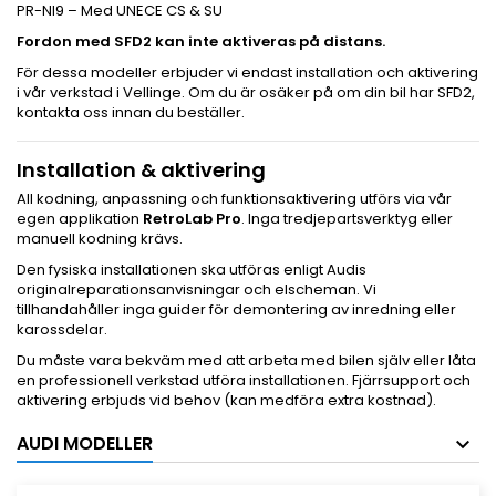
PR-NI9 – Med UNECE CS & SU
Fordon med SFD2 kan inte aktiveras på distans.
För dessa modeller erbjuder vi endast installation och aktivering
i vår verkstad i Vellinge. Om du är osäker på om din bil har SFD2,
kontakta oss innan du beställer.
Installation & aktivering
All kodning, anpassning och funktionsaktivering utförs via vår
egen applikation
RetroLab Pro
. Inga tredjepartsverktyg eller
manuell kodning krävs.
Den fysiska installationen ska utföras enligt Audis
originalreparationsanvisningar och elscheman. Vi
tillhandahåller inga guider för demontering av inredning eller
karossdelar.
Du måste vara bekväm med att arbeta med bilen själv eller låta
en professionell verkstad utföra installationen. Fjärrsupport och
aktivering erbjuds vid behov (kan medföra extra kostnad).
AUDI MODELLER