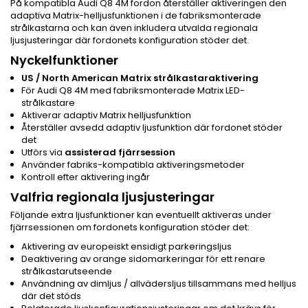
På kompatibla Audi Q8 4M fordon återställer aktiveringen den
adaptiva Matrix-helljusfunktionen i de fabriksmonterade
strålkastarna och kan även inkludera utvalda regionala
ljusjusteringar där fordonets konfiguration stöder det.
Nyckelfunktioner
US / North American Matrix strålkastaraktivering
För Audi Q8 4M med fabriksmonterade Matrix LED-
strålkastare
Aktiverar adaptiv Matrix helljusfunktion
Återställer avsedd adaptiv ljusfunktion där fordonet stöder
det
Utförs via
assisterad fjärrsession
Använder fabriks-kompatibla aktiveringsmetoder
Kontroll efter aktivering ingår
Valfria regionala ljusjusteringar
Följande extra ljusfunktioner kan eventuellt aktiveras under
fjärrsessionen om fordonets konfiguration stöder det:
Aktivering av europeiskt ensidigt parkeringsljus
Deaktivering av orange sidomarkeringar för ett renare
strålkastarutseende
Användning av dimljus / allvädersljus tillsammans med helljus
där det stöds