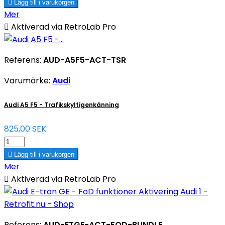

Lägg till i varukorgen
Mer

Aktiverad via RetroLab Pro
Referens:
AUD-A5F5-ACT-TSR
Varumärke:
Audi
Audi A5 F5 - Trafikskyltigenkänning
825,00 SEK

Lägg till i varukorgen
Mer

Aktiverad via RetroLab Pro
Referens:
AUD-ETGE-ACT-FOD-BUNDLE