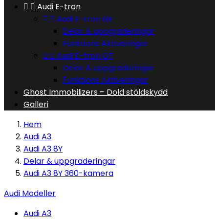


Audi E-tron


Audi E-tron GE
Delar & uppgraderingar
Funktions Aktiveringar


Audi E-tron GT
Delar & uppgraderingar
Funktions Aktiveringar
Ghost Immobilizers – Dold stöldskydd
Galleri
Hem
Audi A3
Audi A3 8Y
Delar & uppgraderingar
Audi A3 8Y 360-kamera
Audi Modeller
Audi A3