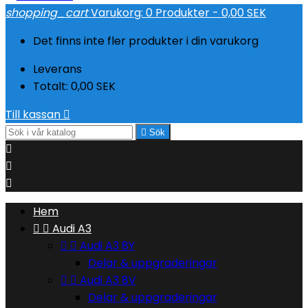
shopping_cart
Varukorg:
0
Produkter - 0,00 SEK
Det finns inte fler produkter i din varukorg
Leverans
Totalt:
0,00 SEK
Till kassan


Sök



Hem


Audi A3


Audi A3 8Y
Delar & uppgraderingar


Audi A3 8V
Delar & uppgraderingar