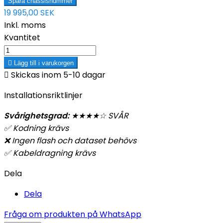
Spara chassisnummer
19 995,00 SEK
Inkl. moms
Kvantitet

Lägg till i varukorgen

Skickas inom 5-10 dagar
Installationsriktlinjer
Svårighetsgrad:
★
★
★
★
☆ SVÅR
✅
Kodning krävs
❌ Ingen flash och dataset behövs
✅
Kabeldragning krävs
Dela
Dela
Fråga om produkten på WhatsApp