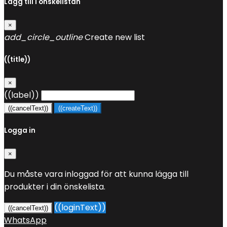
Lägg till i önskelistan
×
add_circle_outline
Create new list
((title))
×
((label))
((cancelText))
((createText))
Logga in
×
Du måste vara inloggad för att kunna lägga till
produkter i din önskelista.
((loginText))
((cancelText))
WhatsApp