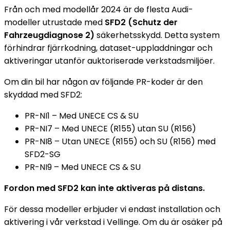
Från och med modellår 2024 är de flesta Audi-
modeller utrustade med
SFD2 (Schutz der
Fahrzeugdiagnose 2)
säkerhetsskydd. Detta system
förhindrar fjärrkodning, dataset-uppladdningar och
aktiveringar utanför auktoriserade verkstadsmiljöer.
Om din bil har någon av följande PR-koder är den
skyddad med SFD2:
PR-NI1 – Med UNECE CS & SU
PR-NI7 – Med UNECE (R155) utan SU (R156)
PR-NI8 – Utan UNECE (R155) och SU (R156) med
SFD2-SG
PR-NI9 – Med UNECE CS & SU
Fordon med SFD2 kan inte aktiveras på distans.
För dessa modeller erbjuder vi endast installation och
aktivering i vår verkstad i Vellinge. Om du är osäker på