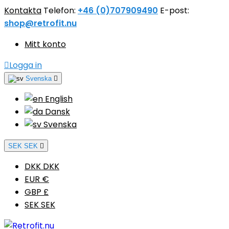
Kontakta
Telefon:
+46 (0)707909490
E-post:
shop@retrofit.nu
Mitt konto

Logga in
Svenska

English
Dansk
Svenska
SEK SEK

DKK DKK
EUR €
GBP £
SEK SEK