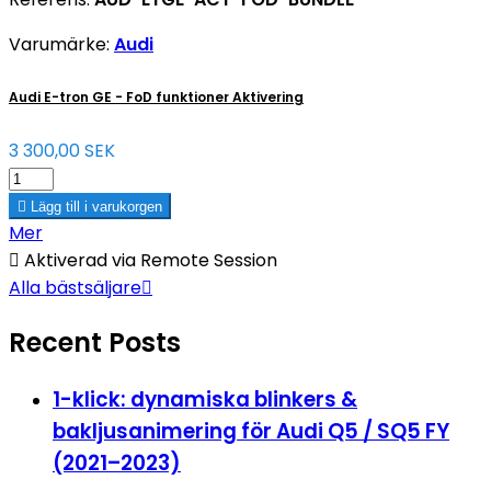
Varumärke:
Audi
Audi E-tron GE - FoD funktioner Aktivering
3 300,00 SEK

Lägg till i varukorgen
Mer

Aktiverad via Remote Session
Alla bästsäljare

Recent Posts
1-klick: dynamiska blinkers &
bakljusanimering för Audi Q5 / SQ5 FY
(2021–2023)