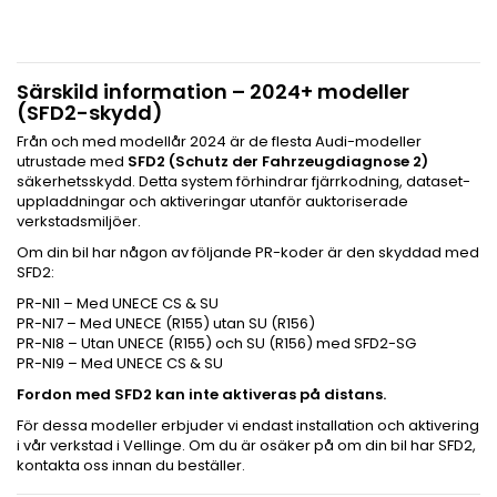
Särskild information – 2024+ modeller
(SFD2-skydd)
Från och med modellår 2024 är de flesta Audi-modeller
utrustade med
SFD2 (Schutz der Fahrzeugdiagnose 2)
säkerhetsskydd. Detta system förhindrar fjärrkodning, dataset-
uppladdningar och aktiveringar utanför auktoriserade
verkstadsmiljöer.
Om din bil har någon av följande PR-koder är den skyddad med
SFD2:
PR-NI1 – Med UNECE CS & SU
PR-NI7 – Med UNECE (R155) utan SU (R156)
PR-NI8 – Utan UNECE (R155) och SU (R156) med SFD2-SG
PR-NI9 – Med UNECE CS & SU
Fordon med SFD2 kan inte aktiveras på distans.
För dessa modeller erbjuder vi endast installation och aktivering
i vår verkstad i Vellinge. Om du är osäker på om din bil har SFD2,
kontakta oss innan du beställer.