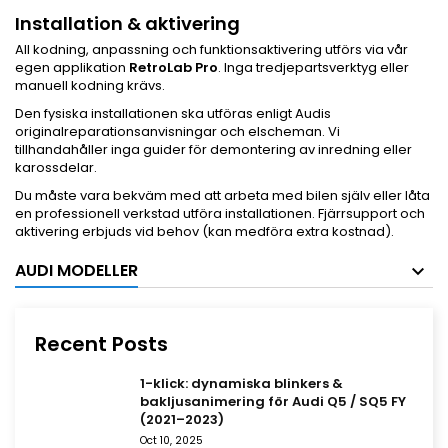
Installation & aktivering
All kodning, anpassning och funktionsaktivering utförs via vår
egen applikation
RetroLab Pro
. Inga tredjepartsverktyg eller
manuell kodning krävs.
Den fysiska installationen ska utföras enligt Audis
originalreparationsanvisningar och elscheman. Vi
tillhandahåller inga guider för demontering av inredning eller
karossdelar.
Du måste vara bekväm med att arbeta med bilen själv eller låta
en professionell verkstad utföra installationen. Fjärrsupport och
aktivering erbjuds vid behov (kan medföra extra kostnad).
AUDI MODELLER
Recent Posts
1-klick: dynamiska blinkers &
bakljusanimering för Audi Q5 / SQ5 FY
(2021–2023)
Oct 10, 2025