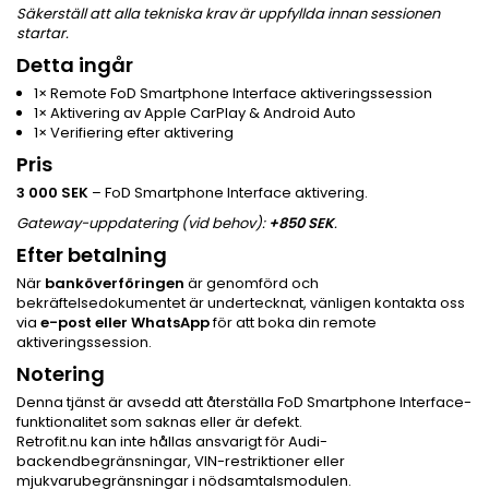
Säkerställ att alla tekniska krav är uppfyllda innan sessionen
startar.
Detta ingår
1× Remote FoD Smartphone Interface aktiveringssession
1× Aktivering av Apple CarPlay & Android Auto
1× Verifiering efter aktivering
Pris
3 000 SEK
– FoD Smartphone Interface aktivering.
Gateway-uppdatering (vid behov):
+850 SEK
.
Efter betalning
När
banköverföringen
är genomförd och
bekräftelsedokumentet är undertecknat, vänligen kontakta oss
via
e-post eller WhatsApp
för att boka din remote
aktiveringssession.
Notering
Denna tjänst är avsedd att återställa FoD Smartphone Interface-
funktionalitet som saknas eller är defekt.
Retrofit.nu kan inte hållas ansvarigt för Audi-
backendbegränsningar, VIN-restriktioner eller
mjukvarubegränsningar i nödsamtalsmodulen.