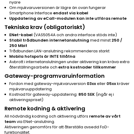
nyare
Om mjukvaruversionen är lägre än ovan fungerar
Smartphone Interface
endast via kabel
Uppdatering av eCall-modulen kan inte utföras remote
Tekniska krav (obligatoriskt)
ENet-kabel
(VAS5054A och andra interface stöds inte)
Stabil trådbunden internetanslutning
med minst
250 /
250 Mbit
Trådbunden LAN-anslutning rekommenderas starkt
Mobila hotspots är INTE tillåtna
Avbrott i internetanslutningen under aktivering kan kräva extra
återställningsarbete och
extra kostnader tillkommer
Gateway-programvaruinformation
Fordon med gateway-mjukvaruversion
03xx
eller
05xx
kräver
mjukvaruuppdatering
Kostnad för gateway-uppdatering:
850 SEK
(ingår ej i
aktiveringspriset)
Remote kodning & aktivering
All nödvändig kodning och aktivering utförs
remote av vårt
team
via ENet-anslutning.
Aktiveringen genomförs för att återställa avsedd FoD-
funktionalitet.