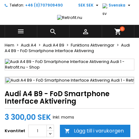


Telefon:
+46 (0)707909490
SEK SEK
Svenska
×
×
×
Lägg till i önskelistan
((title))
Logga in
Du måste vara inloggad för att kunna lägga till
0
((label))



shopping_cart
produkter i din önskelista.
add_circle_outline
Create new list
Hem
Audi A4
Audi A4 B9
Funktions Aktiveringar
Audi
A4 B9 - FoD Smartphone Interface Aktivering
((cancelText))
((loginText))
((cancelText))
((createText))
Audi A4 B9 - FoD Smartphone
Interface Aktivering
3 300,00 SEK
Inkl. moms
Lägg till i varukorgen
Kvantitet
