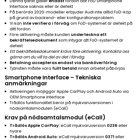
Denna tjänst gäller
endast
fordon där FoD Smartphone
Interface saknas eller är defekt
På berörda 2020-modeller erbjuder Audi inte alltid FoD-köp
på grund av backend- eller konfigurationsproblem
Vi kan
inte verifiera i förväg
om FoD-systemet är defekt på
ditt fordon
Före aktivering måste kunden
underteckna ett
bekräftelsedokument
som intygar att FoD-systemet är
defekt
Ett bekräftelsedokument krävs före aktivering. Kontakta oss
gärna om du vill ta del av det i förväg.
Betalning accepteras endast via banköverföring
Tjänsten måste vara
fullt betald
innan arbetet påbörjas
Smartphone Interface – Tekniska
anmärkningar
Aktiveringen möjliggör Apple CarPlay och Android Auto via
OEM Smartphone Interface
Trådlös funktionalitet beror på mjukvaruversionen i
nödsamtalsmodulen (eCall)
Krav på nödsamtalsmodul (eCall)
Trådlös Apple CarPlay:
eCall mjukvaruversion
0236
eller
nyare
Trådlös Android Auto:
eCall mjukvaruversion
0371
eller