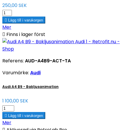
250,00 SEK

Lägg till i varukorgen
Mer

Finns i lager först
Referens:
AUD-A4B9-ACT-TA
Varumärke:
Audi
Audi A4 B9 - Bakljusanimation
1 100,00 SEK

Lägg till i varukorgen
Mer

Aktiverad via RetroLab Pro