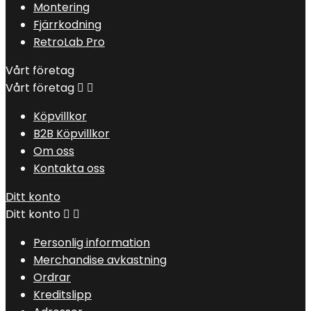
Montering
Fjärrkodning
RetroLab Pro
Vårt företag
Vårt företag


Köpvillkor
B2B Köpvillkor
Om oss
Kontakta oss
Ditt konto
Ditt konto


Personlig information
Merchandise avkastning
Ordrar
Kreditslipp