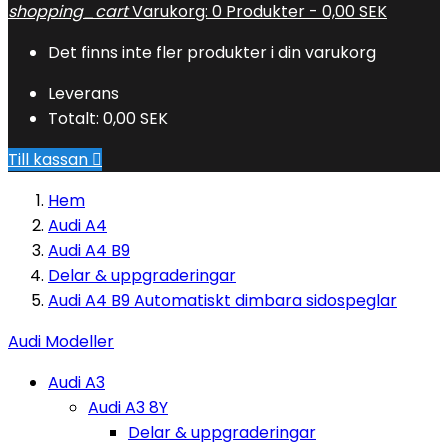
shopping_cart
Varukorg:
0
Produkter - 0,00 SEK
Det finns inte fler produkter i din varukorg
Leverans
Totalt:
0,00 SEK
Till kassan

Hem
Audi A4
Audi A4 B9
Delar & uppgraderingar
Audi A4 B9 Automatiskt dimbara sidospeglar
Audi Modeller
Audi A3
Audi A3 8Y
Delar & uppgraderingar