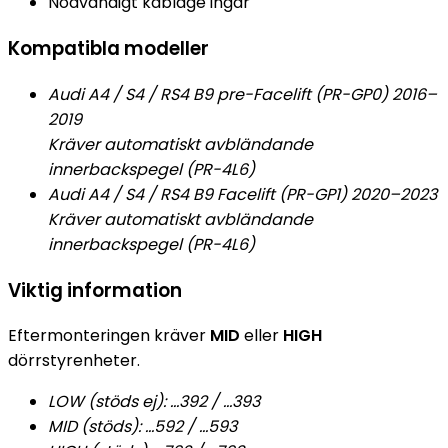
Nödvändigt kablage ingår
Kompatibla modeller
Audi A4 / S4 / RS4 B9 pre-Facelift (PR-GP0) 2016–
2019
Kräver automatiskt avbländande
innerbackspegel (PR-4L6)
Audi A4 / S4 / RS4 B9 Facelift (PR-GP1) 2020–2023
Kräver automatiskt avbländande
innerbackspegel (PR-4L6)
Viktig information
Eftermonteringen kräver
MID
eller
HIGH
dörrstyrenheter.
LOW (stöds ej): …392 / …393
MID (stöds): …592 / …593