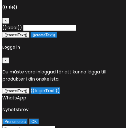
((title))
×
((label))
((cancelText))
((createText))
Logga in
×
Du måste vara inloggad för att kunna lägga till
produkter i din önskelista.
((loginText))
((cancelText))
WhatsApp
Nyhetsbrev