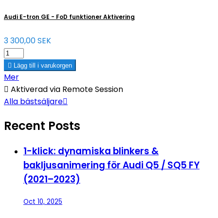
Audi E-tron GE - FoD funktioner Aktivering
3 300,00 SEK

Lägg till i varukorgen
Mer

Aktiverad via Remote Session
Alla bästsäljare

Recent Posts
1-klick: dynamiska blinkers &
bakljusanimering för Audi Q5 / SQ5 FY
(2021–2023)
Oct 10, 2025