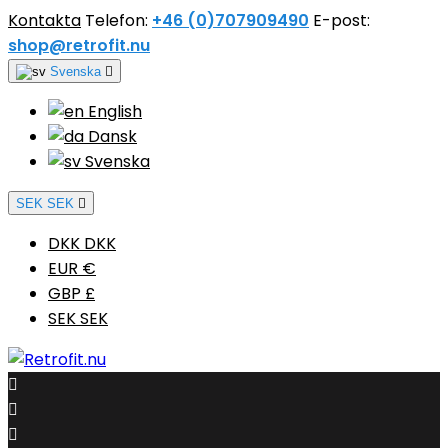
Kontakta
Telefon:
+46 (0)707909490
E-post:
shop@retrofit.nu
Svenska

English
Dansk
Svenska
SEK SEK

DKK DKK
EUR €
GBP £
SEK SEK


