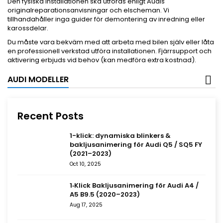
Den fysiska installationen ska utföras enligt Audis
originalreparationsanvisningar och elscheman. Vi
tillhandahåller inga guider för demontering av inredning eller
karossdelar.
Du måste vara bekväm med att arbeta med bilen själv eller låta
en professionell verkstad utföra installationen. Fjärrsupport och
aktivering erbjuds vid behov (kan medföra extra kostnad).
AUDI MODELLER
Recent Posts
1-klick: dynamiska blinkers &
bakljusanimering för Audi Q5 / SQ5 FY
(2021–2023)
Oct 10, 2025
1‑Klick Bakljusanimering för Audi A4 /
A5 B9.5 (2020–2023)
Aug 17, 2025