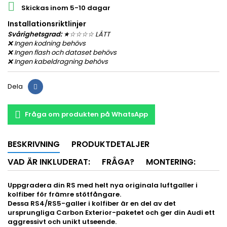

Skickas inom 5-10 dagar
Installationsriktlinjer
Svårighetsgrad:
★
☆
☆
☆☆ LÄTT
❌ Ingen kodning behövs
❌ Ingen flash och dataset behövs
❌
Ingen kabeldragning behövs
Dela
Fråga om produkten på WhatsApp
BESKRIVNING
PRODUKTDETALJER
VAD ÄR INKLUDERAT:
FRÅGA?
MONTERING:
Uppgradera din RS med helt nya originala luftgaller i
kolfiber för främre stötfångare.
Dessa RS4/RS5-galler i kolfiber är en del av det
ursprungliga Carbon Exterior-paketet och ger din Audi ett
aggressivt och unikt utseende.