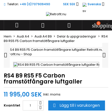


Telefon:
+46 (0)707909490
SEK SEK
Svenska
Lägg till i önskelistan
((title))
Logga in
Du måste vara inloggad för att kunna lägga till produkter i
0



shoppin
((label))
din önskelista.
add_circle
Create new l
Hem
Audi A4
Audi A4 B9
Delar & uppgraderingar
RS4
B9 RS5 F5 Carbon framstötfångare luftgaller
((cancelText))
((loginText))
((cancelText))
((createText))


RS4 B9 RS5 F5 Carbon
framstötfångare luftgaller
11 995,00 SEK
Inkl. moms
Lägg till i varukorgen
Kvantitet
