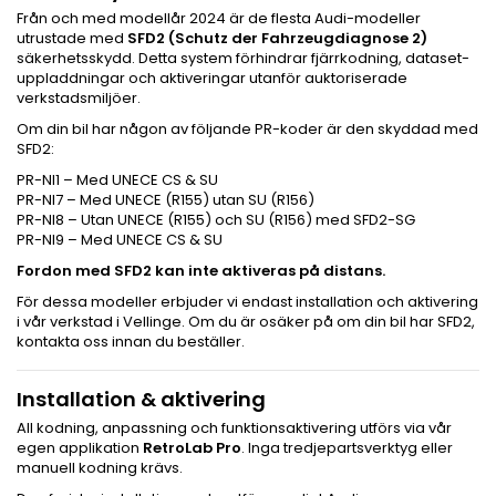
Från och med modellår 2024 är de flesta Audi-modeller
utrustade med
SFD2 (Schutz der Fahrzeugdiagnose 2)
säkerhetsskydd. Detta system förhindrar fjärrkodning, dataset-
uppladdningar och aktiveringar utanför auktoriserade
verkstadsmiljöer.
Om din bil har någon av följande PR-koder är den skyddad med
SFD2:
PR-NI1 – Med UNECE CS & SU
PR-NI7 – Med UNECE (R155) utan SU (R156)
PR-NI8 – Utan UNECE (R155) och SU (R156) med SFD2-SG
PR-NI9 – Med UNECE CS & SU
Fordon med SFD2 kan inte aktiveras på distans.
För dessa modeller erbjuder vi endast installation och aktivering
i vår verkstad i Vellinge. Om du är osäker på om din bil har SFD2,
kontakta oss innan du beställer.
Installation & aktivering
All kodning, anpassning och funktionsaktivering utförs via vår
egen applikation
RetroLab Pro
. Inga tredjepartsverktyg eller
manuell kodning krävs.