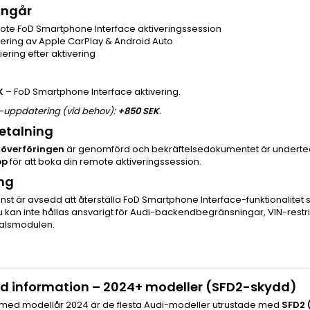
ingår
ote FoD Smartphone Interface aktiveringssession
ivering av Apple CarPlay & Android Auto
fiering efter aktivering
K
– FoD Smartphone Interface aktivering.
uppdatering (vid behov):
+850 SEK
.
betalning
överföringen
är genomförd och bekräftelsedokumentet är underteck
pp
för att boka din remote aktiveringssession.
ng
nst är avsedd att återställa FoD Smartphone Interface-funktionalitet 
nu kan inte hållas ansvarigt för Audi-backendbegränsningar, VIN-restr
alsmodulen.
ld information – 2024+ modeller (SFD2-skydd)
 med modellår 2024 är de flesta Audi-modeller utrustade med
SFD2 