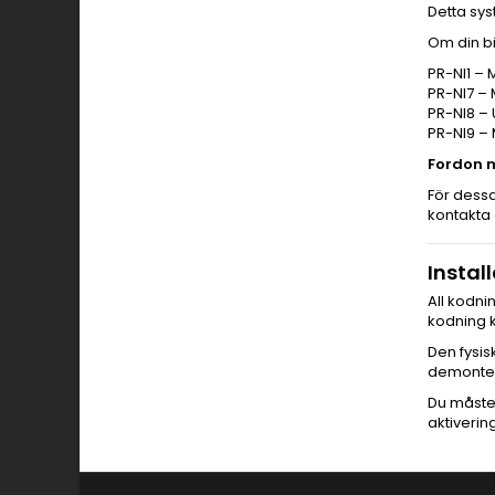
Detta sys
Om din b
PR-NI1 –
PR-NI7 – 
PR-NI8 –
PR-NI9 –
Fordon m
För dessa
kontakta 
Instal
All kodni
kodning k
Den fysis
demonteri
Du måste 
aktiverin