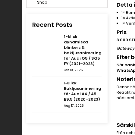
Detta 
1× Rem
1× Akt
Recent Posts
1× Veri
Pris
1-klick:
3 000 SE
dynamiska
blinkers &
Gateway-
bakljusanimering
Efter 
för Audi Q5 / SQ5
FY (2021–2023)
När
bank
WhatsA
Oct 10, 2025
Noteri
1‑Klick
Denna tjä
Bakljusanimering
Retrofit.
för Audi A4 / A5
nödsamt
B9.5 (2020–2023)
Aug 17, 2025
Särski
Från och