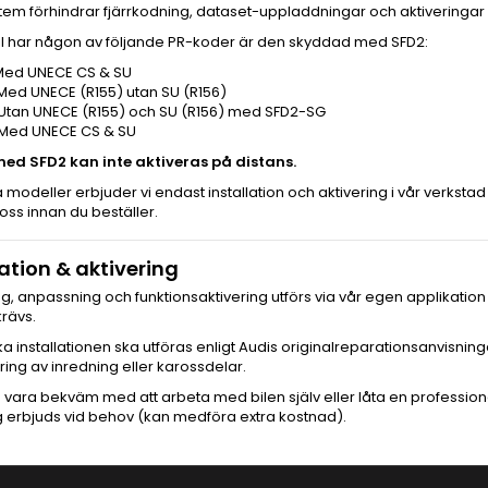
tem förhindrar fjärrkodning, dataset-uppladdningar och aktiveringar
il har någon av följande PR-koder är den skyddad med SFD2:
 Med UNECE CS & SU
Med UNECE (R155) utan SU (R156)
 Utan UNECE (R155) och SU (R156) med SFD2-SG
 Med UNECE CS & SU
ed SFD2 kan inte aktiveras på distans.
 modeller erbjuder vi endast installation och aktivering i vår verkstad
oss innan du beställer.
lation & aktivering
ng, anpassning och funktionsaktivering utförs via vår egen applikatio
rävs.
ka installationen ska utföras enligt Audis originalreparationsanvisning
ng av inredning eller karossdelar.
vara bekväm med att arbeta med bilen själv eller låta en professionel
g erbjuds vid behov (kan medföra extra kostnad).