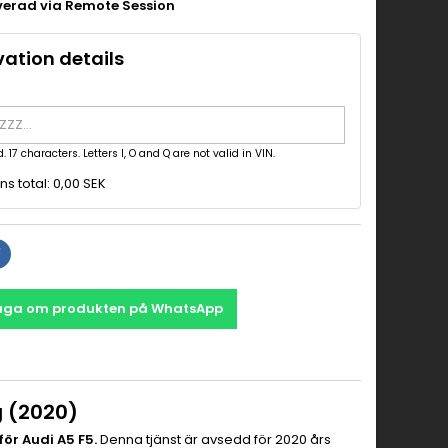
verad via Remote Session
vation details
. 17 characters. Letters I, O and Q are not valid in VIN.
s total:
0,00 SEK
åga om produkten på WhatsApp
g (2020)
r Audi A5 F5.
Denna tjänst är avsedd för 2020 års