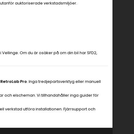
 utanför auktoriserade verkstadsmiljöer.
 i Vellinge. Om du är osäker på om din bil har SFD2,
n
RetroLab Pro
. Inga tredjepartsverktyg eller manuell
ar och elscheman. Vi tillhandahåller inga guider för
l verkstad utföra installationen. Fjärrsupport och