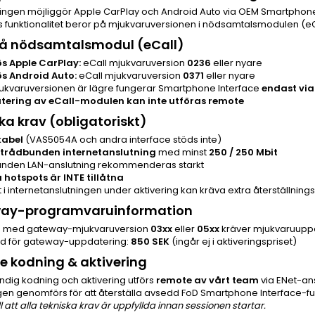
ringen möjliggör Apple CarPlay och Android Auto via OEM Smartphone
s funktionalitet beror på mjukvaruversionen i nödsamtalsmodulen (eC
på nödsamtalsmodul (eCall)
s Apple CarPlay:
eCall mjukvaruversion
0236
eller nyare
s Android Auto:
eCall mjukvaruversion
0371
eller nyare
kvaruversionen är lägre fungerar Smartphone Interface
endast via
tering av eCall-modulen kan inte utföras remote
ka krav (obligatoriskt)
kabel
(VAS5054A och andra interface stöds inte)
 trådbunden internetanslutning
med minst
250 / 250 Mbit
nden LAN-anslutning rekommenderas starkt
 hotspots är INTE tillåtna
t i internetanslutningen under aktivering kan kräva extra återställnin
ay-programvaruinformation
n med gateway-mjukvaruversion
03xx
eller
05xx
kräver mjukvaruupp
d för gateway-uppdatering:
850 SEK
(ingår ej i aktiveringspriset)
 kodning & aktivering
ndig kodning och aktivering utförs
remote av vårt team
via ENet-ans
gen genomförs för att återställa avsedd FoD Smartphone Interface-fun
l att alla tekniska krav är uppfyllda innan sessionen startar.