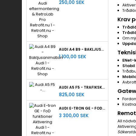
250,00 SEK
Aktive
Trådlö
Krav 
Trådlö
Trådlö
Om mju
Uppda
AUDI A4 B9 - BAKLJUSANIMATION
Teknis
1 100,00 SEK
ENet-
Stabil
Trådbu
Mobila
Avbrot
AUDI A5 F5 - TRAFIKSKYLTIGENKÄNNING
Gatew
825,00 SEK
Fordo
Kostna
AUDI E-TRON GE - FOD FUNKTIONER AKTIVERING
Remote
3 300,00 SEK
All nödvä
Aktiverin
Säkerstäl