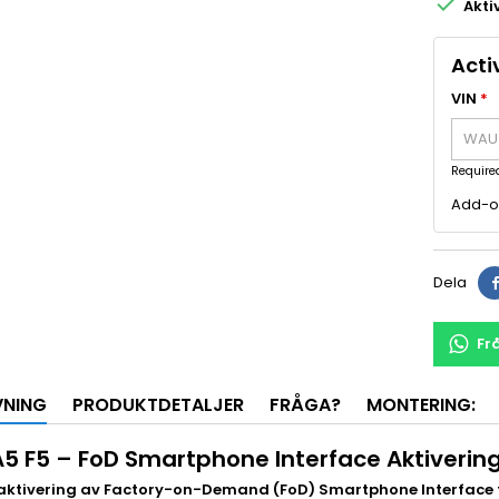

Akti
Acti
VIN
*
Required
Add-on
Dela
Fr
VNING
PRODUKTDETALJER
FRÅGA?
MONTERING:
A5 F5 – FoD Smartphone Interface Aktiverin
ktivering av Factory-on-Demand (FoD) Smartphone Interface fö