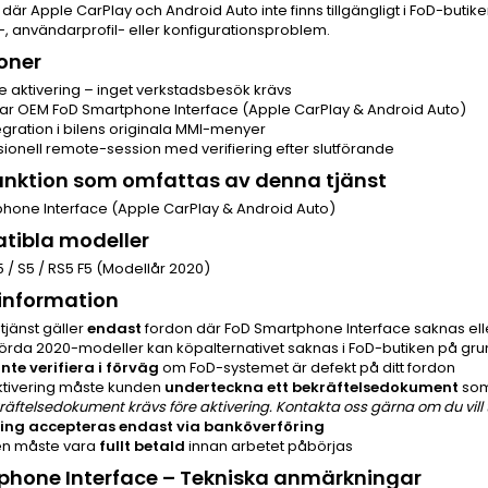
där Apple CarPlay och Android Auto inte finns tillgängligt i FoD-buti
 användarprofil- eller konfigurationsproblem.
oner
 aktivering – inget verkstadsbesök krävs
rar OEM FoD Smartphone Interface (Apple CarPlay & Android Auto)
tegration i bilens originala MMI-menyer
sionell remote-session med verifiering efter slutförande
nktion som omfattas av denna tjänst
hone Interface (Apple CarPlay & Android Auto)
tibla modeller
5 / S5 / RS5 F5 (Modellår 2020)
 information
tjänst gäller
endast
fordon där FoD Smartphone Interface saknas elle
örda 2020-modeller kan köpalternativet saknas i FoD-butiken på gru
inte verifiera i förväg
om FoD-systemet är defekt på ditt fordon
ktivering måste kunden
underteckna ett bekräftelsedokument
som 
räftelsedokument krävs före aktivering. Kontakta oss gärna om du vill t
ing accepteras endast via banköverföring
en måste vara
fullt betald
innan arbetet påbörjas
phone Interface – Tekniska anmärkningar