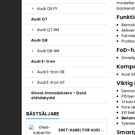
modeller 
backend-,
Audi Q5 FY
Funkti
Audi Q7
Remote
Audi Q7 4M
Aktive
Full in
Audi Q8
Profes
FoD-fu
Audi Q8 4M
Smartp
Audi E-tron
Kompa
Audi E-tron GE
Audi A
Viktig
Audi E-tron GT
Denna 
Ghost Immobilizers – Dold
På ber
stöldskydd
Vi kan
Före a
Ett bek
BÄSTSÄLJARE
Betaln
Tjänst
ENET-KABEL FÖR AUDI EFTERMONTERING & RETROLAB PRO
Smart