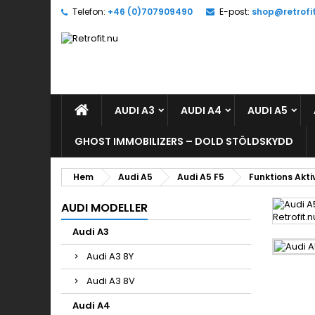
Telefon:
+46 (0)707909490
E-post:
shop@retrofi
L
(
L
Du
((l
öns
AUDI A3
AUDI A4
AUDI A5
GHOST IMMOBILIZERS – DOLD STÖLDSKYDD
Hem
Audi A5
Audi A5 F5
Funktions Akti
AUDI MODELLER
Audi A3
Audi A3 8Y
Audi A3 8V
Audi A4