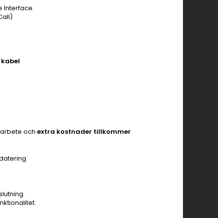
 Interface
all)
 kabel
gsarbete och
extra kostnader tillkommer
datering
lutning.
ktionalitet.