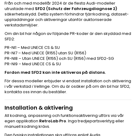
Från och med modellår 2024 är de flesta Audi-modeller
utrustade med
SFD2 (Schutz der Fahrzeugdiagnose 2)
säkerhetsskydd. Detta system förhindrar fjärrkodning, dataset-
uppladdningar och aktiveringar utanför auktoriserade
verkstadsmiljöer.
Om din bil har någon av följande PR-koder är den skyddad med
SFD2:
PR-NI1 – Med UNECE CS & SU
PR-NI7 – Med UNECE (R155) utan SU (R156)
PR-NI8 – Utan UNECE (R155) och SU (R156) med SFD2-SG
PR-NI9 – Med UNECE CS & SU
Fordon med SFD2 kan inte aktiveras på distans.
För dessa modeller erbjuder vi endast installation och aktivering
i vår verkstad i Vellinge. Om du är osäker på om din bil har SFD2,
kontakta oss innan du beställer.
Installation & aktivering
All kodning, anpassning och funktionsaktivering utförs via vår
egen applikation
RetroLab Pro
. Inga tredjepartsverktyg eller
manuell kodning krävs.
Den fysiska installationen ska utföras enligt Audis