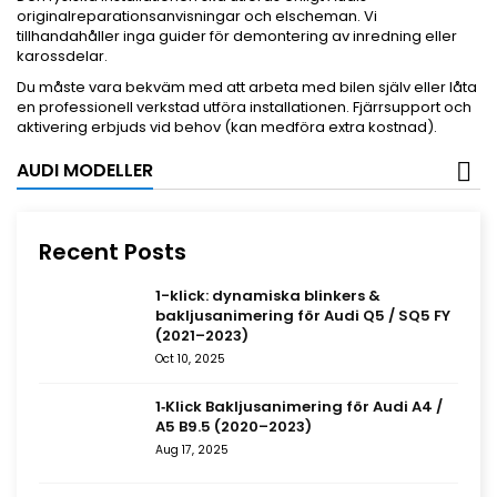
originalreparationsanvisningar och elscheman. Vi
tillhandahåller inga guider för demontering av inredning eller
karossdelar.
Du måste vara bekväm med att arbeta med bilen själv eller låta
en professionell verkstad utföra installationen. Fjärrsupport och
aktivering erbjuds vid behov (kan medföra extra kostnad).
AUDI MODELLER
Recent Posts
1-klick: dynamiska blinkers &
bakljusanimering för Audi Q5 / SQ5 FY
(2021–2023)
Oct 10, 2025
1‑Klick Bakljusanimering för Audi A4 /
A5 B9.5 (2020–2023)
Aug 17, 2025