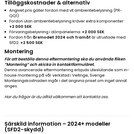
Tilläggskostnader & alternativ
Angivet pris gäller fordon med vit ambientebelysning (PR-
QQ1).
Fordon utan ambientebelysning kräver extra komponenter:
+2 000 SEK
.
Förvaringsbelysning i dörrpanelerna:
+2 000 SEK
.
Fordon från
årsmodell 2024 och framåt
är utrustade med
SFD2:
+2 500 SEK
.
Montering
För att beställa denna eftermontering ska du använda fliken
”Montering” och skicka in kontaktformuläret.
Denna avancerade eftermontering erbjuds uteslutande som in-
house montering på vår verkstad i Vellinge, Sverige.
Monteringskostnaden ingår i det angivna priset om inget annat
anges.
Har du frågor är du alltid välkommen att kontakta oss.
Särskild information – 2024+ modeller
(SFD2-skydd)