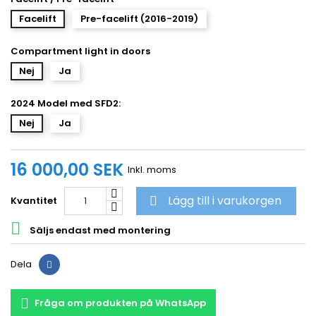
Facelift
Pre-facelift (2016-2019)
Compartment light in doors
Nej
Ja
2024 Model med SFD2:
Nej
Ja
16 000,00 SEK
Inkl. moms
Lägg till i varukorgen
Kvantitet


Säljs endast med montering
Dela
Fråga om produkten på WhatsApp