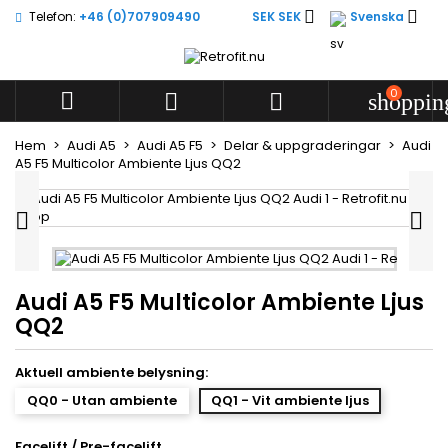


Telefon:
+46 (0)707909490
SEK SEK
Svenska
Lägg till i önskelistan
((title))
Logga in
Du måste vara inloggad för att kunna lägga till produkter i
0



shoppin
((label))
din önskelista.
add_circle
Create new l
Hem
Audi A5
Audi A5 F5
Delar & uppgraderingar
Audi
A5 F5 Multicolor Ambiente Ljus QQ2
((cancelText))
((loginText))
((cancelText))
((createText))


Audi A5 F5 Multicolor Ambiente Ljus
QQ2
Aktuell ambiente belysning:
QQ0 - Utan ambiente
QQ1 - Vit ambiente ljus
Facelift / Pre-facelift