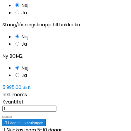
Nej
Ja
Stäng/låsningsknapp till baklucka
Nej
Ja
Ny BCM2
Nej
Ja
5 995,00 SEK
Inkl. moms
Kvantitet

Lägg till i varukorgen

Skickas inom 5-10 dagar