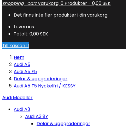
shopping_cart
Varukorg:
0
Produkter - 0,00 SEK
Det finns inte fler produkter i din varukorg
Leverans
Totalt:
0,00 SEK
Till kassan

Hem
Audi A5
Audi A5 F5
Delar & uppgraderingar
Audi A5 F5 Nyckelfri / KESSY
Audi Modeller
Audi A3
Audi A3 8Y
Delar & uppgraderingar