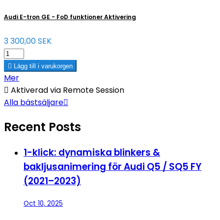
Audi E-tron GE - FoD funktioner Aktivering
3 300,00 SEK

Lägg till i varukorgen
Mer

Aktiverad via Remote Session
Alla bästsäljare

Recent Posts
1-klick: dynamiska blinkers &
bakljusanimering för Audi Q5 / SQ5 FY
(2021–2023)
Oct 10, 2025