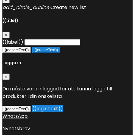
×
add_circle_outline
Create new list
((title))
×
((label))
((cancelText))
((createText))
Logga in
×
Du måste vara inloggad för att kunna lägga till
produkter i din önskelista.
((loginText))
((cancelText))
WhatsApp
Nyhetsbrev