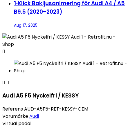
1‑Klick Bakljusanimering för Audi A4 / A5
B9.5 (2020–2023)
Aug 17, 2025



Audi A5 F5 Nyckelfri / KESSY
Referens
AUD-A5F5-RET-KESSY-OEM
Varumärke
Audi
Virtual pedal