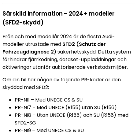
Särskild information – 2024+ modeller
(SFD2-skydd)
Från och med modellår 2024 är de flesta Audi-
modeller utrustade med
SFD2 (Schutz der
Fahrzeugdiagnose 2)
säkerhetsskydd. Detta system
förhindrar fjärrkodning, dataset-uppladdningar och
aktiveringar utanför auktoriserade verkstadsmiljöer.
Om din bil har någon av följande PR-koder är den
skyddad med SFD2:
PR-NI1 – Med UNECE CS & SU
PR-NI7 – Med UNECE (R155) utan SU (R156)
PR-NI8 – Utan UNECE (R155) och SU (R156) med
SFD2-SG
PR-NI9 – Med UNECE CS & SU