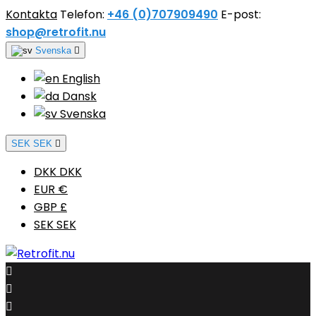
Kontakta
Telefon:
+46 (0)707909490
E-post:
shop@retrofit.nu
Svenska

English
Dansk
Svenska
SEK SEK

DKK DKK
EUR €
GBP £
SEK SEK


