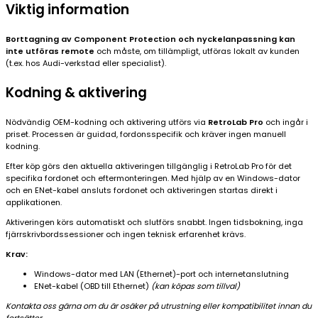
Viktig information
Borttagning av Component Protection och nyckelanpassning kan
inte utföras remote
och måste, om tillämpligt, utföras lokalt av kunden
(t.ex. hos Audi-verkstad eller specialist).
Kodning & aktivering
Nödvändig OEM-kodning och aktivering utförs via
RetroLab Pro
och ingår i
priset. Processen är guidad, fordonsspecifik och kräver ingen manuell
kodning.
Efter köp görs den aktuella aktiveringen tillgänglig i RetroLab Pro för det
specifika fordonet och eftermonteringen. Med hjälp av en Windows-dator
och en ENet-kabel ansluts fordonet och aktiveringen startas direkt i
applikationen.
Aktiveringen körs automatiskt och slutförs snabbt. Ingen tidsbokning, inga
fjärrskrivbordssessioner och ingen teknisk erfarenhet krävs.
Krav:
Windows-dator med LAN (Ethernet)-port och internetanslutning
ENet-kabel (OBD till Ethernet)
(kan köpas som tillval)
Kontakta oss gärna om du är osäker på utrustning eller kompatibilitet innan du