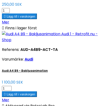
250,00 SEK

Lägg till i varukorgen
Mer

Finns i lager först
Referens:
AUD-A4B9-ACT-TA
Varumärke:
Audi
Audi A4 B9 - Bakljusanimation
1 100,00 SEK

Lägg till i varukorgen
Mer

Aktiverad via RetroLab Pro