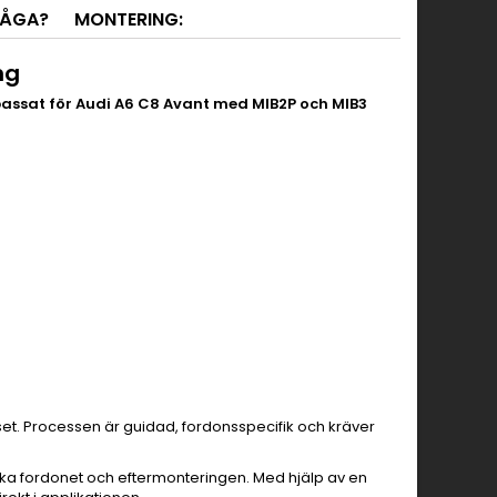
RÅGA?
MONTERING:
ng
passat för Audi A6 C8 Avant med MIB2P och MIB3
iset. Processen är guidad, fordonsspecifik och kräver
cifika fordonet och eftermonteringen. Med hjälp av en