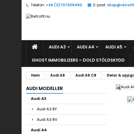
Telefon:
+46 (0)707909490
E-post:
shop@retrofi
L
(
L
Du
((l
öns
AUDI A3
AUDI A4
AUDI A5
GHOST IMMOBILIZERS – DOLD STÖLDSKYDD
Hem
Audi A6
Audi A6 C8
Delar & uppg

AUDI MODELLER
Audi A3
Audi A3 8Y
Audi A3 8V
Audi A4