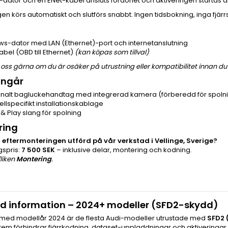
ator och en ENet-kabel ansluts fordonet och aktiveringen startas dir
gen körs automatiskt och slutförs snabbt. Ingen tidsbokning, inga fjär
s-dator med LAN (Ethernet)-port och internetanslutning
bel (OBD till Ethernet)
(kan köpas som tillval)
oss gärna om du är osäker på utrustning eller kompatibilitet innan du 
ingår
ginalt bagluckehandtag med integrerad kamera (förberedd för spoln
llspecifikt installationskablage
 & Play slang för spolning
ring
få eftermonteringen utförd på vår verkstad i Vellinge, Sverige?
gspris:
7 500 SEK
– inklusive delar, montering och kodning.
fliken
Montering
.
ld information – 2024+ modeller (SFD2-skydd)
 med modellår 2024 är de flesta Audi-modeller utrustade med
SFD2 
tem förhindrar fjärrkodning, dataset-uppladdningar och aktiveringar