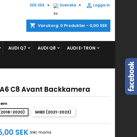



SEK SEK
Svenska
Logga in
×
×
×
shopping_cart
Varukorg:
0
Produkter - 0,00 SEK
ist
AUDI Q7
AUDI Q8
AUDI E-TRON
)
)
 A6 C8 Avant Backkamera
tem
(2018-2020)
MIB3 (2021-2023)
5,00 SEK
Inkl. moms