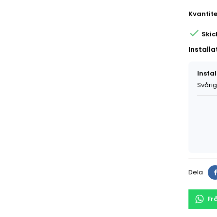
Kvantite

Skic
Installa
Instal
Svåri
Dela
Fr