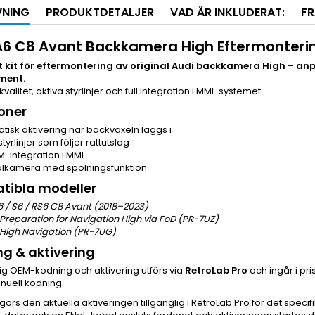
VNING
PRODUKTDETALJER
VAD ÄR INKLUDERAT:
F
A6 C8 Avant Backkamera High Eftermonteri
 kit för eftermontering av original Audi backkamera High – an
ment.
alitet, aktiva styrlinjer och full integration i MMI-systemet.
oner
tisk aktivering när backväxeln läggs i
styrlinjer som följer rattutslag
M-integration i MMI
alkamera med spolningsfunktion
tibla modeller
6 / S6 / RS6 C8 Avant (2018–2023)
Preparation for Navigation High via FoD (PR-7UZ)
High Navigation (PR-7UG)
g & aktivering
g OEM-kodning och aktivering utförs via
RetroLab Pro
och ingår i pr
nuell kodning.
 görs den aktuella aktiveringen tillgänglig i RetroLab Pro för det spe