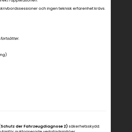
ekt i applikationen.
rskrivbordssessioner och ingen teknisk erfarenhet krävs.
fortsätter.
ing)
(Schutz der Fahrzeugdiagnose 2)
säkerhetsskydd.
 utanför auktoriserade verkstadsmiljöer.