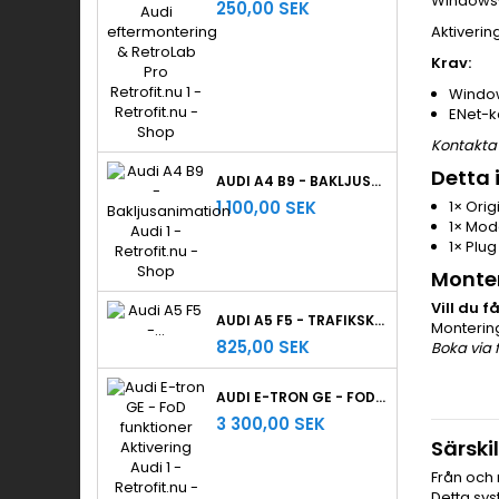
Windows-d
250,00 SEK
Aktiverin
Krav:
Window
ENet-ka
Kontakta 
Detta 
AUDI A4 B9 - BAKLJUSANIMATION
1 100,00 SEK
1× Ori
1× Mode
1× Plug
Monte
Vill du 
AUDI A5 F5 - TRAFIKSKYLTIGENKÄNNING
Monterin
825,00 SEK
Boka via 
AUDI E-TRON GE - FOD FUNKTIONER AKTIVERING
3 300,00 SEK
Särski
Från och
Detta sys