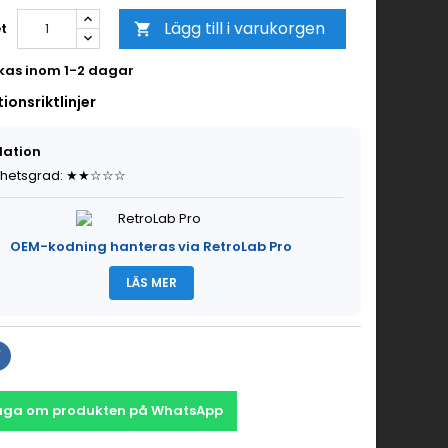
Lägg till i varukorgen
t

kas inom 1-2 dagar
tionsriktlinjer
lation
ghetsgrad: ★★☆☆☆
OEM-kodning hanteras via RetroLab Pro
LÄS MER
åga om produkten på WhatsApp