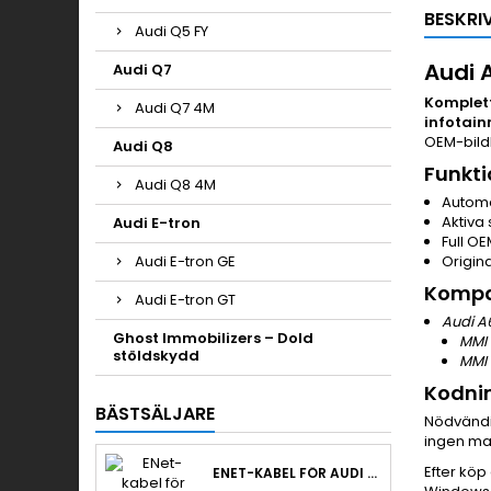
BESKRI
Audi Q5 FY
Audi 
Audi Q7
Komplett
Audi Q7 4M
infotain
OEM-bildkv
Audi Q8
Funkti
Audi Q8 4M
Automa
Aktiva 
Audi E-tron
Full OE
Audi E-tron GE
Origin
Kompa
Audi E-tron GT
Audi A
Ghost Immobilizers – Dold
MMI 
stöldskydd
MMI 
Kodnin
BÄSTSÄLJARE
Nödvändi
ingen ma
Efter köp
ENET-KABEL FÖR AUDI EFTERMONTERING & RETROLAB PRO