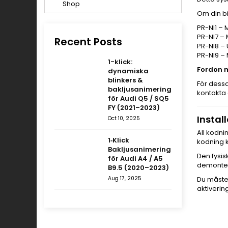
Om din b
PR-NI1 –
PR-NI7 – 
Recent Posts
PR-NI8 –
PR-NI9 –
1-klick:
Fordon m
dynamiska
blinkers &
För dessa
bakljusanimering
kontakta 
för Audi Q5 / SQ5
FY (2021–2023)
Instal
Oct 10, 2025
All kodni
1‑Klick
kodning k
Bakljusanimering
Den fysis
för Audi A4 / A5
demonteri
B9.5 (2020–2023)
Aug 17, 2025
Du måste 
aktiverin