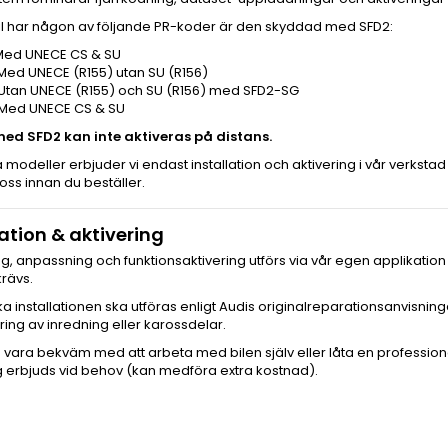
il har någon av följande PR-koder är den skyddad med SFD2:
 Med UNECE CS & SU
Med UNECE (R155) utan SU (R156)
 Utan UNECE (R155) och SU (R156) med SFD2-SG
 Med UNECE CS & SU
ed SFD2 kan inte aktiveras på distans.
 modeller erbjuder vi endast installation och aktivering i vår verkstad
oss innan du beställer.
lation & aktivering
ng, anpassning och funktionsaktivering utförs via vår egen applikatio
rävs.
ka installationen ska utföras enligt Audis originalreparationsanvisning
ng av inredning eller karossdelar.
vara bekväm med att arbeta med bilen själv eller låta en professionel
g erbjuds vid behov (kan medföra extra kostnad).