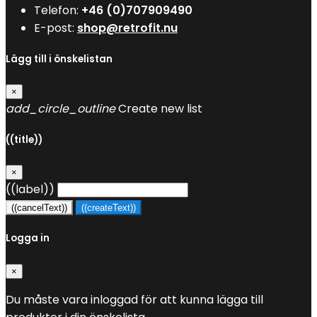
Telefon:
+46 (0)707909490
E-post:
shop@retrofit.nu
Lägg till i önskelistan
×
add_circle_outline
Create new list
((title))
×
((label))
((cancelText))
((createText))
Logga in
×
Du måste vara inloggad för att kunna lägga till