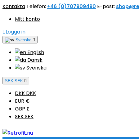
Kontakta
Telefon:
+46 (0)707909490
E-post:
shop@ret
Mitt konto

Logga in
Svenska

English
Dansk
Svenska
SEK SEK

DKK DKK
EUR €
GBP £
SEK SEK