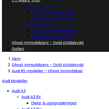


Audi E-tron


Audi E-tron GE
Delar & uppgraderingar
Funktions Aktiveringar


Audi E-tron GT
Delar & uppgraderingar
Funktions Aktiveringar
Ghost Immobilizers – Dold stöldskydd
Galleri
Hem
Ghost Immobilizers – Dold stöldskydd
Audi RS modeller – Ghost Immobilizer
Audi Modeller
Audi A3
Audi A3 8Y
Delar & uppgraderingar