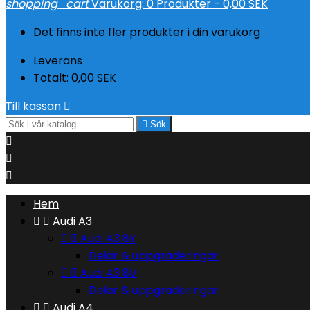
shopping_cart
Varukorg:
0
Produkter - 0,00 SEK
Det finns inte fler produkter i din varukorg
Leverans
Totalt:
0,00 SEK
Till kassan


Sök



Hem


Audi A3


Audi A3 8Y
Delar & uppgraderingar


Audi A3 8V
Delar & uppgraderingar


Audi A4