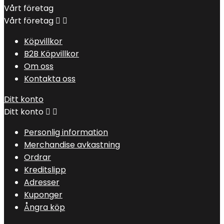
Vårt företag
Vårt företag


Köpvillkor
B2B Köpvillkor
Om oss
Kontakta oss
Ditt konto
Ditt konto


Personlig information
Merchandise avkastning
Ordrar
Kreditslipp
Adresser
Kuponger
Ångra köp