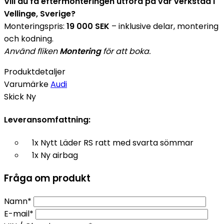
Vill du få eftermonteringen utförd på vår verkstad i
Vellinge, Sverige?
Monteringspris:
19 000 SEK
– inklusive delar, montering
och kodning.
Använd fliken
Montering
för att boka.
Produktdetaljer
Varumärke
Audi
Skick
Ny
Leveransomfattning:
1x Nytt Läder RS ratt med svarta sömmar
1x Ny airbag
Fråga om produkt
Namn*
E-mail*