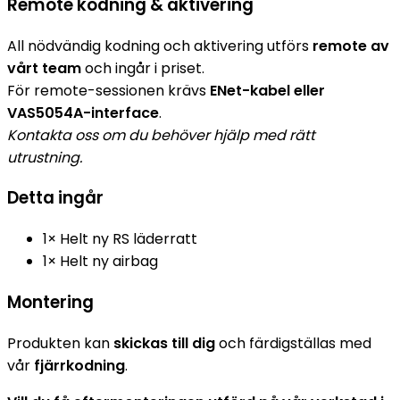
Remote kodning & aktivering
All nödvändig kodning och aktivering utförs
remote av
vårt team
och ingår i priset.
För remote-sessionen krävs
ENet-kabel eller
VAS5054A-interface
.
Kontakta oss om du behöver hjälp med rätt
utrustning.
Detta ingår
1× Helt ny RS läderratt
1× Helt ny airbag
Montering
Produkten kan
skickas till dig
och färdigställas med
vår
fjärrkodning
.