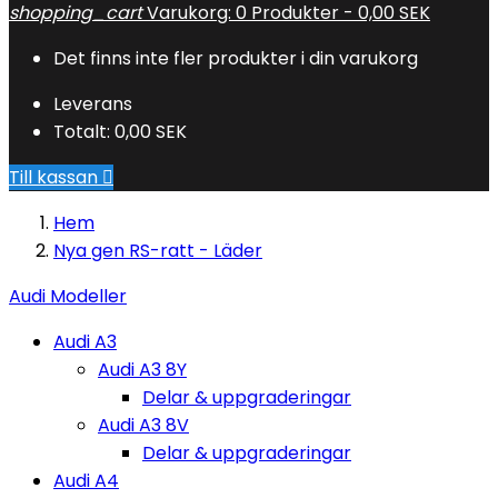
shopping_cart
Varukorg:
0
Produkter - 0,00 SEK
Det finns inte fler produkter i din varukorg
Leverans
Totalt:
0,00 SEK
Till kassan

Hem
Nya gen RS-ratt - Läder
Audi Modeller
Audi A3
Audi A3 8Y
Delar & uppgraderingar
Audi A3 8V
Delar & uppgraderingar
Audi A4