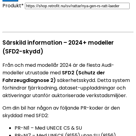
Produkt*
Särskild information – 2024+ modeller
(SFD2-skydd)
Från och med modellår 2024 är de flesta Audi-
modeller utrustade med
SFD2 (Schutz der
Fahrzeugdiagnose 2)
säkerhetsskydd. Detta system
förhindrar fjärrkodning, dataset-uppladdningar och
aktiveringar utanför auktoriserade verkstadsmiljöer.
Om din bil har någon av följande PR-koder är den
skyddad med SFD2:
PR-NI1 – Med UNECE CS & SU
PR-NI7 – Med UNECE (R155) utan SU (R156)