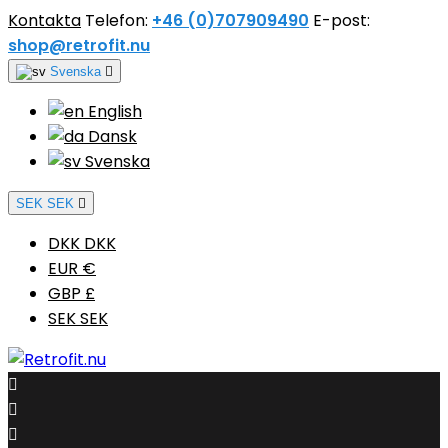
Kontakta
Telefon:
+46 (0)707909490
E-post:
shop@retrofit.nu
Svenska

English
Dansk
Svenska
SEK SEK

DKK DKK
EUR €
GBP £
SEK SEK


