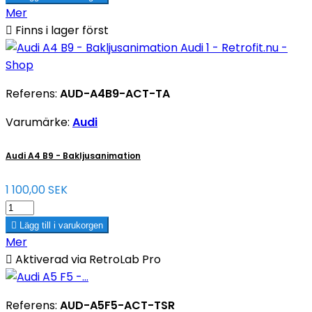
Mer

Finns i lager först
Referens:
AUD-A4B9-ACT-TA
Varumärke:
Audi
Audi A4 B9 - Bakljusanimation
1 100,00 SEK

Lägg till i varukorgen
Mer

Aktiverad via RetroLab Pro
Referens:
AUD-A5F5-ACT-TSR