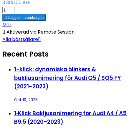
3 300,00 SEK

Lägg till i varukorgen
Mer

Aktiverad via Remote Session
Alla bästsäljare

Recent Posts
1-klick: dynamiska blinkers &
bakljusanimering för Audi Q5 / SQ5 FY
(2021–2023)
Oct 10, 2025
1‑Klick Bakljusanimering för Audi A4 / A5
B9.5 (2020–2023)