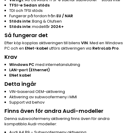
TFSI-e Sedan stöds
TDI och TFSI stöds
Fungerar på fordon från
EU / NAR
Stöds inte:
Bang & Olufsen
Stöds inte:
modellår
2024+
Så fungerar det
Efter köp kopplas aktiveringen till bilens
VIN
. Med en Windows
PC och en
ENet-kabel
utförs aktiveringen via
RetroLab Pro
.
Krav
Windows PC
med internetanslutning
LAN-port (Ethernet)
ENet kabel
Detta ingår
VIN-baserad OEM-aktivering
Aktivering av subwoofermeny i MMI
Support vid behov
Finns även för andra Audi-modeller
Denna subwoofermeny aktivering finns även för andra
kompatibla Audi-modeller:
Audi A4 B9 – Subwoofermeny aktivering