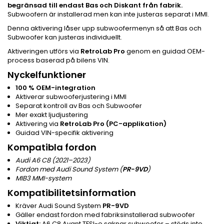
begränsad till endast Bas och Diskant från fabrik.
Subwoofern är installerad men kan inte justeras separat i MMI.
Denna aktivering låser upp subwoofermenyn så att Bas och
Subwoofer kan justeras individuellt.
Aktiveringen utförs via
RetroLab Pro
genom en guidad OEM-
process baserad på bilens VIN.
Nyckelfunktioner
100 % OEM-integration
Aktiverar subwooferjustering i MMI
Separat kontroll av Bas och Subwoofer
Mer exakt ljudjustering
Aktivering via
RetroLab Pro (PC-applikation)
Guidad VIN-specifik aktivering
Kompatibla fordon
Audi A6 C8 (2021–2023)
Fordon med Audi Sound System (
PR-9VD
)
MIB3 MMI-system
Kompatibilitetsinformation
Kräver Audi Sound System
PR-9VD
Gäller endast fordon med fabriksinstallerad subwoofer
Viktigt:
A6 C8 Avant TFSI-e saknar subwoofer – stöds inte