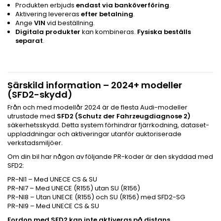
Produkten erbjuds
endast via banköverföring
.
Aktivering levereras
efter betalning
.
Ange
VIN
vid beställning.
Digitala produkter
kan kombineras.
Fysiska beställs
separat
.
Särskild information – 2024+ modeller
(SFD2-skydd)
Från och med modellår 2024 är de flesta Audi-modeller
utrustade med
SFD2 (Schutz der Fahrzeugdiagnose 2)
säkerhetsskydd. Detta system förhindrar fjärrkodning, dataset-
uppladdningar och aktiveringar utanför auktoriserade
verkstadsmiljöer.
Om din bil har någon av följande PR-koder är den skyddad med
SFD2:
PR-NI1 – Med UNECE CS & SU
PR-NI7 – Med UNECE (R155) utan SU (R156)
PR-NI8 – Utan UNECE (R155) och SU (R156) med SFD2-SG
PR-NI9 – Med UNECE CS & SU
Fordon med SFD2 kan inte aktiveras på distans.