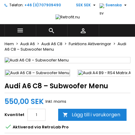


Telefon:
+46 (0)707909490
SEK SEK
Svenska
×
×
×
Lägg till i önskelistan
((title))
Logga in
Du måste vara inloggad för att kunna lägga till
((label))



produkter i din önskelista.
add_circle_outline
Create new list
Hem
Audi A6
Audi A6 C8
Funktions Aktiveringar
Audi
A6 C8 – Subwoofer Menu
((cancelText))
((loginText))
((cancelText))
((createText))
Audi A6 C8 – Subwoofer Menu
550,00 SEK
Inkl. moms
Lägg till i varukorgen
Kvantitet


Aktiverad via RetroLab Pro