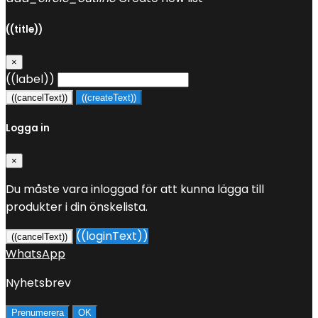
((title))
×
((label))
((cancelText))
((createText))
Logga in
×
Du måste vara inloggad för att kunna lägga till
produkter i din önskelista.
((loginText))
((cancelText))
WhatsApp
Nyhetsbrev