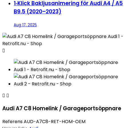
1‑Klick Bakljusanimering för Audi A4 / A5
B9.5 (2020–2023)
Aug 17, 2025



Audi A7 C8 Homelink / Garageportsöppnare
Referens
AUD-A7C8-RET-HOM-OEM