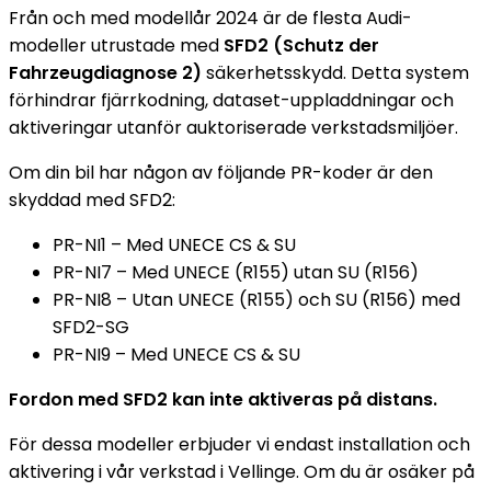
Från och med modellår 2024 är de flesta Audi-
modeller utrustade med
SFD2 (Schutz der
Fahrzeugdiagnose 2)
säkerhetsskydd. Detta system
förhindrar fjärrkodning, dataset-uppladdningar och
aktiveringar utanför auktoriserade verkstadsmiljöer.
Om din bil har någon av följande PR-koder är den
skyddad med SFD2:
PR-NI1 – Med UNECE CS & SU
PR-NI7 – Med UNECE (R155) utan SU (R156)
PR-NI8 – Utan UNECE (R155) och SU (R156) med
SFD2-SG
PR-NI9 – Med UNECE CS & SU
Fordon med SFD2 kan inte aktiveras på distans.
För dessa modeller erbjuder vi endast installation och
aktivering i vår verkstad i Vellinge. Om du är osäker på