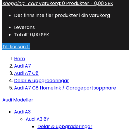
shopping_cart
Varukorg:
0
Produkter - 0,00 SEK
Det finns inte fler produkter i din varukorg
Leverans
Totalt:
0,00 SEK
Till kassan

Hem
Audi A7
Audi A7 C8
Delar & uppgraderingar
Audi A7 C8 Homelink / Garageportsöppnare
Audi Modeller
Audi A3
Audi A3 8Y
Delar & uppgraderingar